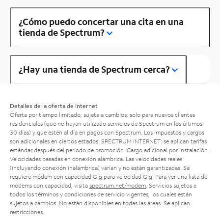
¿Cómo puedo concertar una cita en una
tienda de Spectrum?
¿Hay una tienda de Spectrum cerca?
Detalles de la oferta de Internet
Oferta por tiempo limitado; sujeta a cambios; solo para nuevos clientes
residenciales (que no hayan utilizado servicios de Spectrum en los últimos
30 días) y que estén al día en pagos con Spectrum. Los impuestos y cargos
son adicionales en ciertos estados. SPECTRUM INTERNET: se aplican tarifas
estándar después del período de promoción. Cargo adicional por instalación.
Velocidades basadas en conexión alámbrica. Las velocidades reales
(incluyendo conexión inalámbrica) varían y no están garantizadas. Se
requiere módem con capacidad Gig para velocidad Gig. Para ver una lista de
módems con capacidad, visita
spectrum.net/modem
. Servicios sujetos a
todos los términos y condiciones de servicio vigentes, los cuales están
sujetos a cambios. No están disponibles en todas las áreas. Se aplican
restricciones.