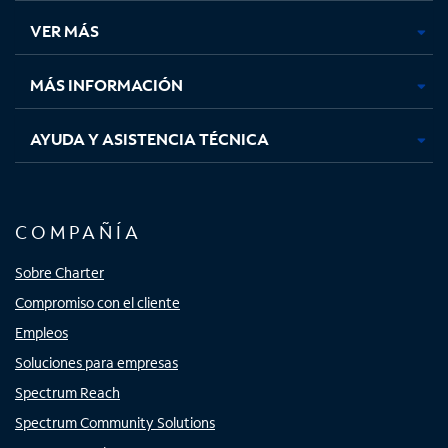
una
una
una
una
VER MÁS
pestaña
pestaña
pestaña
pestaña
nueva
nueva
nueva
nueva
MÁS INFORMACIÓN
AYUDA Y ASISTENCIA TÉCNICA
COMPAÑÍA
Sobre Charter
Compromiso con el cliente
Empleos
Soluciones para empresas
Spectrum Reach
Spectrum Community Solutions