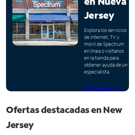
en
Nueva
Administrar
Jersey
cuenta
Encuentra
Explora los servicios
una
de Internet, TV y
tienda
móvil de Spectrum
en línea o visítanos
en la tienda para
obtener ayuda de un
especialista.
Programa una cita
Ofertas destacadas en
New
Jersey