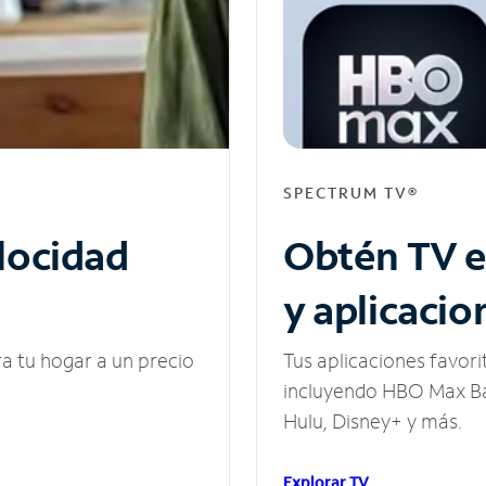
SPECTRUM TV®
elocidad
Obtén TV e
y aplicacio
ra tu hogar a un precio
Tus aplicaciones favori
incluyendo HBO Max Ba
Hulu, Disney+ y más.
Explorar TV