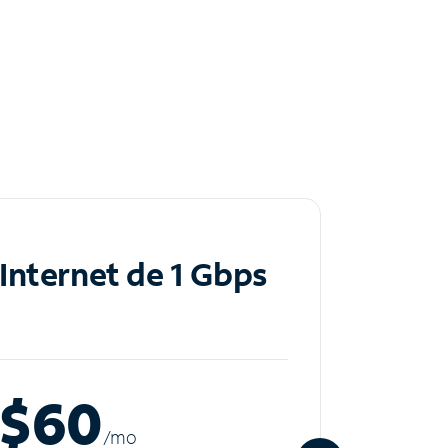
Internet de 1 Gbps
Inte
$60
$8
/m
o