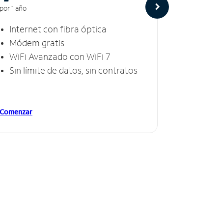
por 1 año
por 1 año
Internet con fibra óptica
Intern
Módem gratis
Módem
WiFi Avanzado con WiFi 7
Invinc
Sin límite de datos, sin contratos
Sin lí
Comenzar
Comenzar