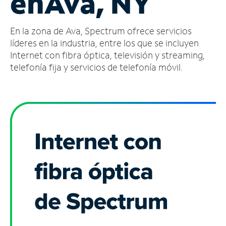
en
Ava, NY
Administrar
En la zona de Ava, Spectrum ofrece servicios
cuenta
Encuentra
líderes en la industria, entre los que se incluyen
una
Internet con fibra óptica, televisión y streaming,
tienda
telefonía fija y servicios de telefonía móvil.