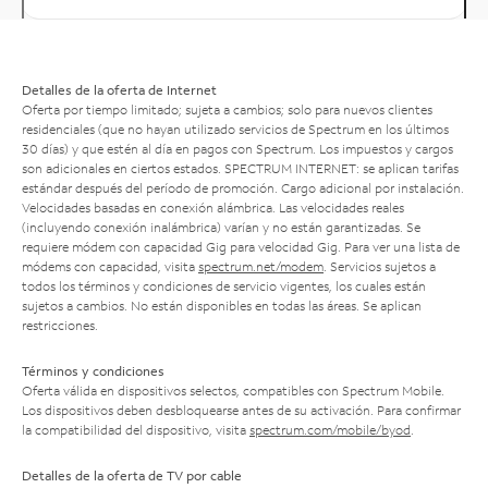
Detalles de la oferta de Internet
Oferta por tiempo limitado; sujeta a cambios; solo para nuevos clientes
residenciales (que no hayan utilizado servicios de Spectrum en los últimos
30 días) y que estén al día en pagos con Spectrum. Los impuestos y cargos
son adicionales en ciertos estados. SPECTRUM INTERNET: se aplican tarifas
estándar después del período de promoción. Cargo adicional por instalación.
Velocidades basadas en conexión alámbrica. Las velocidades reales
(incluyendo conexión inalámbrica) varían y no están garantizadas. Se
requiere módem con capacidad Gig para velocidad Gig. Para ver una lista de
módems con capacidad, visita
spectrum.net/modem
. Servicios sujetos a
todos los términos y condiciones de servicio vigentes, los cuales están
sujetos a cambios. No están disponibles en todas las áreas. Se aplican
restricciones.
Términos y condiciones
Oferta válida en dispositivos selectos, compatibles con Spectrum Mobile.
Los dispositivos deben desbloquearse antes de su activación. Para confirmar
la compatibilidad del dispositivo, visita
spectrum.com/mobile/byod
.
Detalles de la oferta de TV por cable