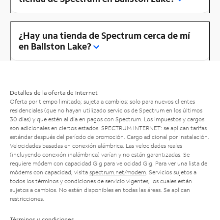
¿Hay una tienda de Spectrum cerca de mí
en Ballston Lake?
Detalles de la oferta de Internet
Oferta por tiempo limitado; sujeta a cambios; solo para nuevos clientes
residenciales (que no hayan utilizado servicios de Spectrum en los últimos
30 días) y que estén al día en pagos con Spectrum. Los impuestos y cargos
son adicionales en ciertos estados. SPECTRUM INTERNET: se aplican tarifas
estándar después del período de promoción. Cargo adicional por instalación.
Velocidades basadas en conexión alámbrica. Las velocidades reales
(incluyendo conexión inalámbrica) varían y no están garantizadas. Se
requiere módem con capacidad Gig para velocidad Gig. Para ver una lista de
módems con capacidad, visita
spectrum.net/modem
. Servicios sujetos a
todos los términos y condiciones de servicio vigentes, los cuales están
sujetos a cambios. No están disponibles en todas las áreas. Se aplican
restricciones.
Términos y condiciones