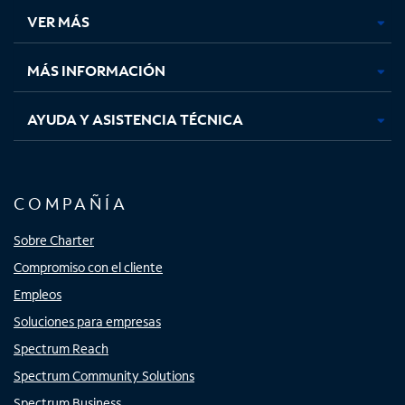
una
una
una
una
VER MÁS
pestaña
pestaña
pestaña
pestaña
nueva
nueva
nueva
nueva
MÁS INFORMACIÓN
AYUDA Y ASISTENCIA TÉCNICA
COMPAÑÍA
Sobre Charter
Compromiso con el cliente
Empleos
Soluciones para empresas
Spectrum Reach
Spectrum Community Solutions
Spectrum Business