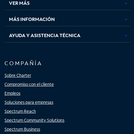
VER MÁS
pestaña
pestaña
pestaña
pestaña
nueva
nueva
nueva
nueva
MÁS INFORMACIÓN
AYUDA Y ASISTENCIA TÉCNICA
COMPAÑÍA
Sobre Charter
Compromiso con el cliente
Empleos
Soluciones para empresas
Spectrum Reach
Spectrum Community Solutions
Spectrum Business