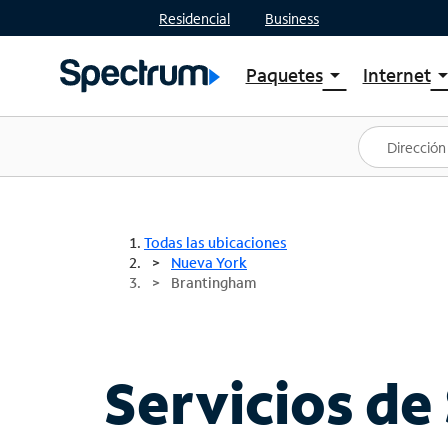
Residencial
Business
Paquetes
Internet
arrow_drop_down
arrow_drop
Ver paquetes
Spectr
Spectrum One
Planes
Mejores ofertas
Spectr
Ofertas en tu área
Intern
Todas las ubicaciones
Nueva York
Brantingham
Servicios de