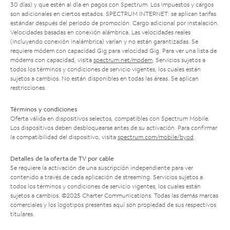
30 días) y que estén al día en pagos con Spectrum. Los impuestos y cargos
son adicionales en ciertos estados. SPECTRUM INTERNET: se aplican tarifas
estándar después del período de promoción. Cargo adicional por instalación.
Velocidades basadas en conexión alámbrica. Las velocidades reales
(incluyendo conexión inalámbrica) varían y no están garantizadas. Se
requiere módem con capacidad Gig para velocidad Gig. Para ver una lista de
módems con capacidad, visita
spectrum.net/modem
. Servicios sujetos a
todos los términos y condiciones de servicio vigentes, los cuales están
sujetos a cambios. No están disponibles en todas las áreas. Se aplican
restricciones.
Términos y condiciones
Oferta válida en dispositivos selectos, compatibles con Spectrum Mobile.
Los dispositivos deben desbloquearse antes de su activación. Para confirmar
la compatibilidad del dispositivo, visita
spectrum.com/mobile/byod
.
Detalles de la oferta de TV por cable
Se requiere la activación de una suscripción independiente para ver
contenido a través de cada aplicación de streaming. Servicios sujetos a
todos los términos y condiciones de servicio vigentes, los cuales están
sujetos a cambios. ©2025 Charter Communications. Todas las demás marcas
comerciales y los logotipos presentes aquí son propiedad de sus respectivos
titulares.