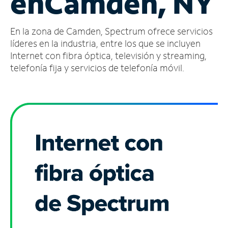
en
Camden, NY
Administrar
En la zona de Camden, Spectrum ofrece servicios
cuenta
Encuentra
líderes en la industria, entre los que se incluyen
una
Internet con fibra óptica, televisión y streaming,
tienda
telefonía fija y servicios de telefonía móvil.