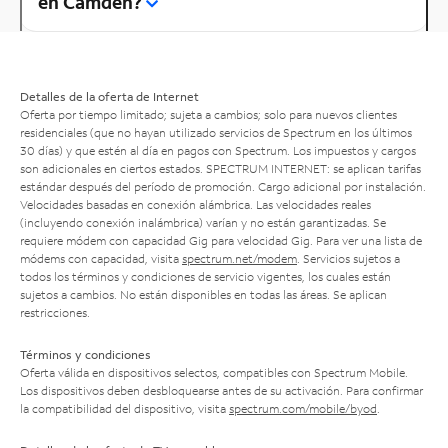
en Camden?
Detalles de la oferta de Internet
Oferta por tiempo limitado; sujeta a cambios; solo para nuevos clientes
residenciales (que no hayan utilizado servicios de Spectrum en los últimos
30 días) y que estén al día en pagos con Spectrum. Los impuestos y cargos
son adicionales en ciertos estados. SPECTRUM INTERNET: se aplican tarifas
estándar después del período de promoción. Cargo adicional por instalación.
Velocidades basadas en conexión alámbrica. Las velocidades reales
(incluyendo conexión inalámbrica) varían y no están garantizadas. Se
requiere módem con capacidad Gig para velocidad Gig. Para ver una lista de
módems con capacidad, visita
spectrum.net/modem
. Servicios sujetos a
todos los términos y condiciones de servicio vigentes, los cuales están
sujetos a cambios. No están disponibles en todas las áreas. Se aplican
restricciones.
Términos y condiciones
Oferta válida en dispositivos selectos, compatibles con Spectrum Mobile.
Los dispositivos deben desbloquearse antes de su activación. Para confirmar
la compatibilidad del dispositivo, visita
spectrum.com/mobile/byod
.