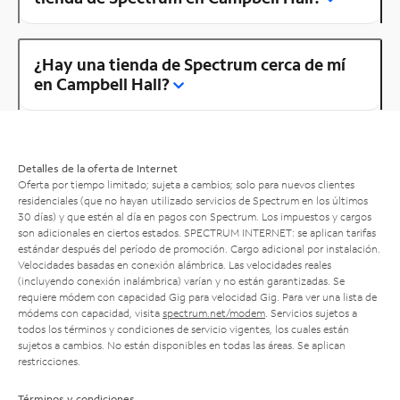
¿Hay una tienda de Spectrum cerca de mí
en Campbell Hall?
Detalles de la oferta de Internet
Oferta por tiempo limitado; sujeta a cambios; solo para nuevos clientes
residenciales (que no hayan utilizado servicios de Spectrum en los últimos
30 días) y que estén al día en pagos con Spectrum. Los impuestos y cargos
son adicionales en ciertos estados. SPECTRUM INTERNET: se aplican tarifas
estándar después del período de promoción. Cargo adicional por instalación.
Velocidades basadas en conexión alámbrica. Las velocidades reales
(incluyendo conexión inalámbrica) varían y no están garantizadas. Se
requiere módem con capacidad Gig para velocidad Gig. Para ver una lista de
módems con capacidad, visita
spectrum.net/modem
. Servicios sujetos a
todos los términos y condiciones de servicio vigentes, los cuales están
sujetos a cambios. No están disponibles en todas las áreas. Se aplican
restricciones.
Términos y condiciones