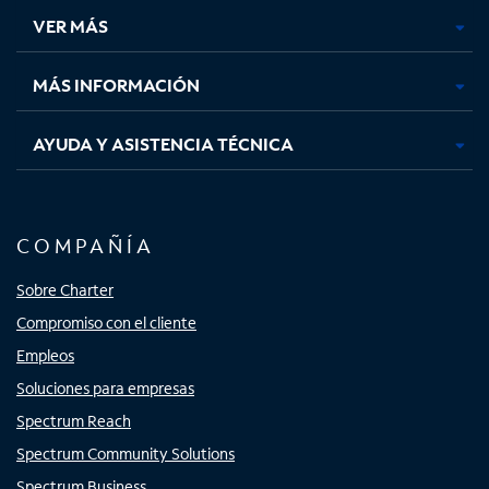
una
una
una
una
VER MÁS
pestaña
pestaña
pestaña
pestaña
nueva
nueva
nueva
nueva
MÁS INFORMACIÓN
AYUDA Y ASISTENCIA TÉCNICA
COMPAÑÍA
Sobre Charter
Compromiso con el cliente
Empleos
Soluciones para empresas
Spectrum Reach
Spectrum Community Solutions
Spectrum Business