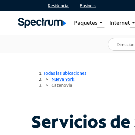
Residencial
Business
Paquetes
Internet
arrow_drop_down
arrow_drop
Ver paquetes
Spectr
Spectrum One
Planes
Mejores ofertas
Spectr
Ofertas en tu área
Intern
Todas las ubicaciones
Nueva York
Cazenovia
Servicios de