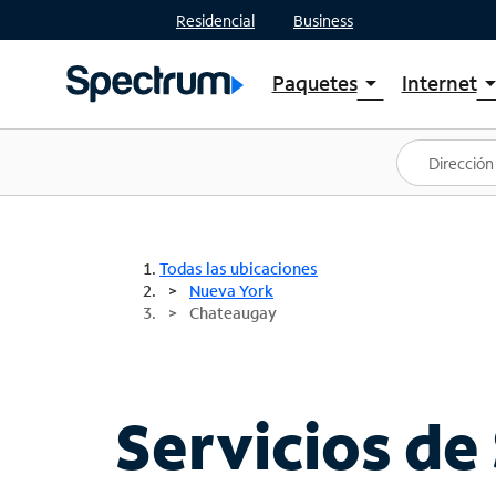
Residencial
Business
Paquetes
Internet
arrow_drop_down
arrow_drop
Ver paquetes
Spectr
Spectrum One
Planes
Mejores ofertas
Spectr
Ofertas en tu área
Intern
Todas las ubicaciones
Nueva York
Chateaugay
Servicios de