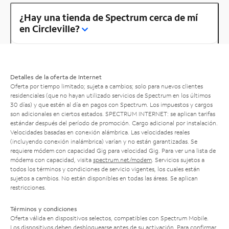
¿Hay una tienda de Spectrum cerca de mí
en Circleville?
Detalles de la oferta de Internet
Oferta por tiempo limitado; sujeta a cambios; solo para nuevos clientes
residenciales (que no hayan utilizado servicios de Spectrum en los últimos
30 días) y que estén al día en pagos con Spectrum. Los impuestos y cargos
son adicionales en ciertos estados. SPECTRUM INTERNET: se aplican tarifas
estándar después del período de promoción. Cargo adicional por instalación.
Velocidades basadas en conexión alámbrica. Las velocidades reales
(incluyendo conexión inalámbrica) varían y no están garantizadas. Se
requiere módem con capacidad Gig para velocidad Gig. Para ver una lista de
módems con capacidad, visita
spectrum.net/modem
. Servicios sujetos a
todos los términos y condiciones de servicio vigentes, los cuales están
sujetos a cambios. No están disponibles en todas las áreas. Se aplican
restricciones.
Términos y condiciones
Oferta válida en dispositivos selectos, compatibles con Spectrum Mobile.
Los dispositivos deben desbloquearse antes de su activación. Para confirmar