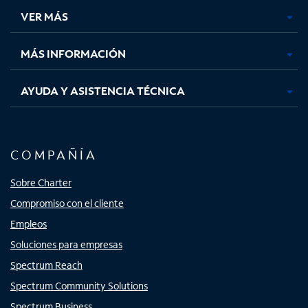
una
una
una
una
VER MÁS
pestaña
pestaña
pestaña
pestaña
nueva
nueva
nueva
nueva
MÁS INFORMACIÓN
AYUDA Y ASISTENCIA TÉCNICA
COMPAÑÍA
Sobre Charter
Compromiso con el cliente
Empleos
Soluciones para empresas
Spectrum Reach
Spectrum Community Solutions
Spectrum Business