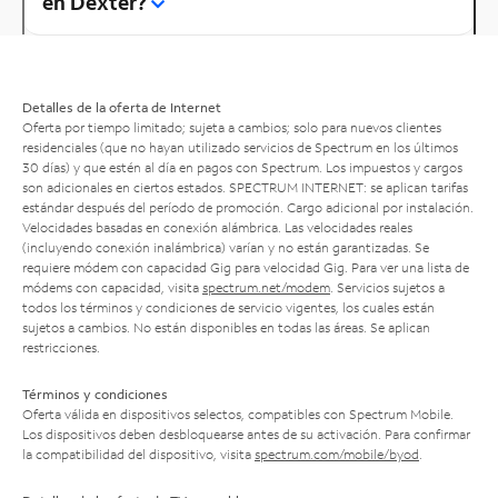
en Dexter?
Detalles de la oferta de Internet
Oferta por tiempo limitado; sujeta a cambios; solo para nuevos clientes
residenciales (que no hayan utilizado servicios de Spectrum en los últimos
30 días) y que estén al día en pagos con Spectrum. Los impuestos y cargos
son adicionales en ciertos estados. SPECTRUM INTERNET: se aplican tarifas
estándar después del período de promoción. Cargo adicional por instalación.
Velocidades basadas en conexión alámbrica. Las velocidades reales
(incluyendo conexión inalámbrica) varían y no están garantizadas. Se
requiere módem con capacidad Gig para velocidad Gig. Para ver una lista de
módems con capacidad, visita
spectrum.net/modem
. Servicios sujetos a
todos los términos y condiciones de servicio vigentes, los cuales están
sujetos a cambios. No están disponibles en todas las áreas. Se aplican
restricciones.
Términos y condiciones
Oferta válida en dispositivos selectos, compatibles con Spectrum Mobile.
Los dispositivos deben desbloquearse antes de su activación. Para confirmar
la compatibilidad del dispositivo, visita
spectrum.com/mobile/byod
.