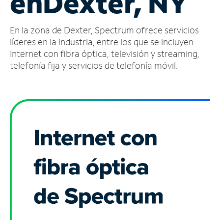
en
Dexter, NY
Administrar
En la zona de Dexter, Spectrum ofrece servicios
cuenta
Encuentra
líderes en la industria, entre los que se incluyen
una
Internet con fibra óptica, televisión y streaming,
tienda
telefonía fija y servicios de telefonía móvil.