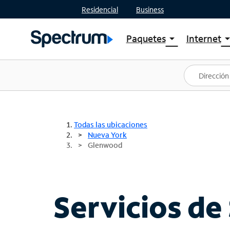
Residencial
Business
Paquetes
Internet
arrow_drop_down
arrow_drop
Ver paquetes
Spectr
Spectrum One
Planes
Mejores ofertas
Spectr
Ofertas en tu área
Intern
Todas las ubicaciones
Nueva York
Glenwood
Servicios de