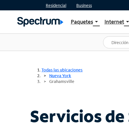
Residencial
Business
Paquetes
Internet
arrow_drop_down
arrow_drop
Ver paquetes
Spectr
Spectrum One
Planes
Mejores ofertas
Spectr
Ofertas en tu área
Intern
Todas las ubicaciones
Nueva York
Grahamsville
Servicios de