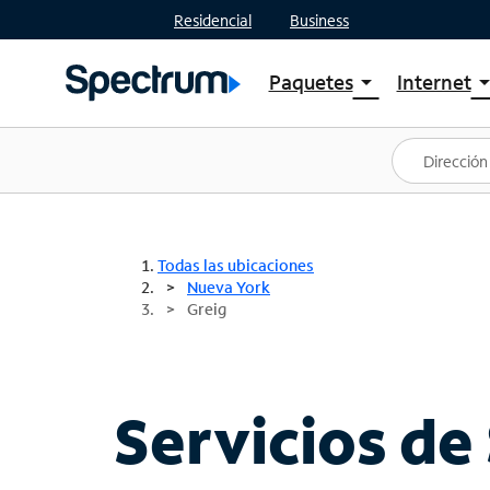
Residencial
Business
Paquetes
Internet
arrow_drop_down
arrow_drop
Ver paquetes
Spectr
Spectrum One
Planes
Mejores ofertas
Spectr
Ofertas en tu área
Intern
Todas las ubicaciones
Nueva York
Greig
Servicios de