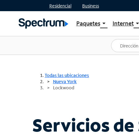
Residencial
Business
Paquetes
Internet
arrow_drop_down
arrow_drop
Ver paquetes
Spectr
Spectrum One
Planes
Mejores ofertas
Spectr
Ofertas en tu área
Intern
Todas las ubicaciones
Nueva York
Lockwood
Servicios de