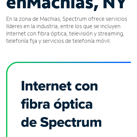
en
Machias, NY
Administrar
En la zona de Machias, Spectrum ofrece servicios
cuenta
Encuentra
líderes en la industria, entre los que se incluyen
una
Internet con fibra óptica, televisión y streaming,
tienda
telefonía fija y servicios de telefonía móvil.