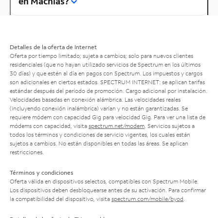
en Machias?
Detalles de la oferta de Internet
Oferta por tiempo limitado; sujeta a cambios; solo para nuevos clientes
residenciales (que no hayan utilizado servicios de Spectrum en los últimos
30 días) y que estén al día en pagos con Spectrum. Los impuestos y cargos
son adicionales en ciertos estados. SPECTRUM INTERNET: se aplican tarifas
estándar después del período de promoción. Cargo adicional por instalación.
Velocidades basadas en conexión alámbrica. Las velocidades reales
(incluyendo conexión inalámbrica) varían y no están garantizadas. Se
requiere módem con capacidad Gig para velocidad Gig. Para ver una lista de
módems con capacidad, visita
spectrum.net/modem
. Servicios sujetos a
todos los términos y condiciones de servicio vigentes, los cuales están
sujetos a cambios. No están disponibles en todas las áreas. Se aplican
restricciones.
Términos y condiciones
Oferta válida en dispositivos selectos, compatibles con Spectrum Mobile.
Los dispositivos deben desbloquearse antes de su activación. Para confirmar
la compatibilidad del dispositivo, visita
spectrum.com/mobile/byod
.