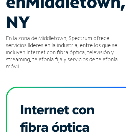
en
Middletown,
Administrar
NY
cuenta
Encuentra
una
En la zona de Middletown, Spectrum ofrece
tienda
servicios líderes en la industria, entre los que se
incluyen Internet con fibra óptica, televisión y
streaming, telefonía fija y servicios de telefonía
móvil.