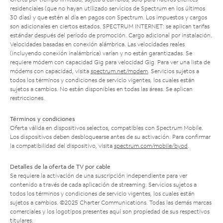
residenciales (que no hayan utilizado servicios de Spectrum en los últimos
30 días) y que estén al día en pagos con Spectrum. Los impuestos y cargos
son adicionales en ciertos estados. SPECTRUM INTERNET: se aplican tarifas
estándar después del período de promoción. Cargo adicional por instalación.
Velocidades basadas en conexión alámbrica. Las velocidades reales
(incluyendo conexión inalámbrica) varían y no están garantizadas. Se
requiere módem con capacidad Gig para velocidad Gig. Para ver una lista de
módems con capacidad, visita
spectrum.net/modem
. Servicios sujetos a
todos los términos y condiciones de servicio vigentes, los cuales están
sujetos a cambios. No están disponibles en todas las áreas. Se aplican
restricciones.
Términos y condiciones
Oferta válida en dispositivos selectos, compatibles con Spectrum Mobile.
Los dispositivos deben desbloquearse antes de su activación. Para confirmar
la compatibilidad del dispositivo, visita
spectrum.com/mobile/byod
.
Detalles de la oferta de TV por cable
Se requiere la activación de una suscripción independiente para ver
contenido a través de cada aplicación de streaming. Servicios sujetos a
todos los términos y condiciones de servicio vigentes, los cuales están
sujetos a cambios. ©2025 Charter Communications. Todas las demás marcas
comerciales y los logotipos presentes aquí son propiedad de sus respectivos
titulares.