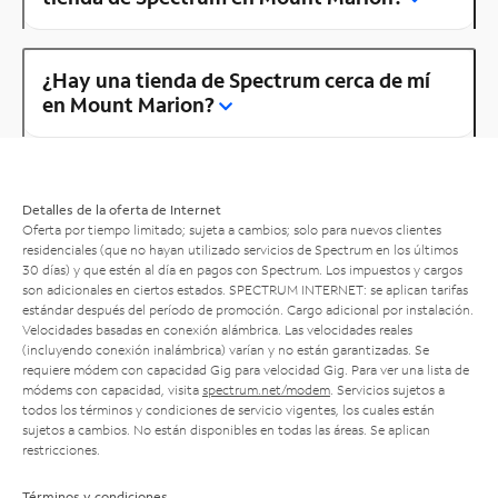
¿Hay una tienda de Spectrum cerca de mí
en Mount Marion?
Detalles de la oferta de Internet
Oferta por tiempo limitado; sujeta a cambios; solo para nuevos clientes
residenciales (que no hayan utilizado servicios de Spectrum en los últimos
30 días) y que estén al día en pagos con Spectrum. Los impuestos y cargos
son adicionales en ciertos estados. SPECTRUM INTERNET: se aplican tarifas
estándar después del período de promoción. Cargo adicional por instalación.
Velocidades basadas en conexión alámbrica. Las velocidades reales
(incluyendo conexión inalámbrica) varían y no están garantizadas. Se
requiere módem con capacidad Gig para velocidad Gig. Para ver una lista de
módems con capacidad, visita
spectrum.net/modem
. Servicios sujetos a
todos los términos y condiciones de servicio vigentes, los cuales están
sujetos a cambios. No están disponibles en todas las áreas. Se aplican
restricciones.
Términos y condiciones