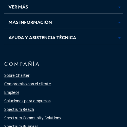
una
una
una
una
VER MÁS
pestaña
pestaña
pestaña
pestaña
nueva
nueva
nueva
nueva
MÁS INFORMACIÓN
AYUDA Y ASISTENCIA TÉCNICA
COMPAÑÍA
Sobre Charter
Compromiso con el cliente
Empleos
Soluciones para empresas
Spectrum Reach
Spectrum Community Solutions
Spectrum Business