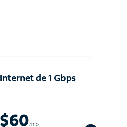
Internet de 1 Gbps
Inte
$60
$8
/m
o