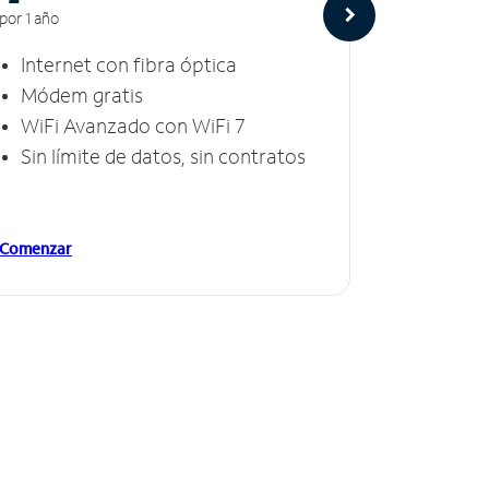
por 1 año
por 1 año
Internet con fibra óptica
Intern
Módem gratis
Módem
WiFi Avanzado con WiFi 7
Invinc
Sin límite de datos, sin contratos
Sin lí
Comenzar
Comenzar