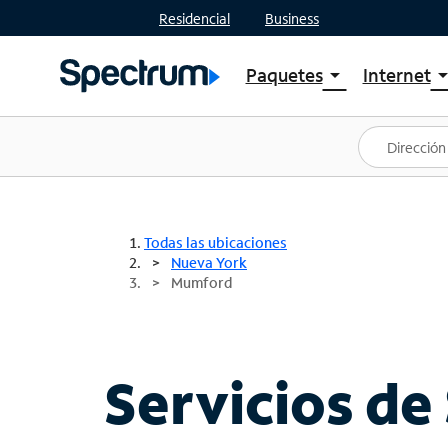
Residencial
Business
Paquetes
Internet
arrow_drop_down
arrow_drop
Ver paquetes
Spectr
Spectrum One
Planes
Mejores ofertas
Spectr
Ofertas en tu área
Intern
Todas las ubicaciones
Nueva York
Mumford
Servicios de