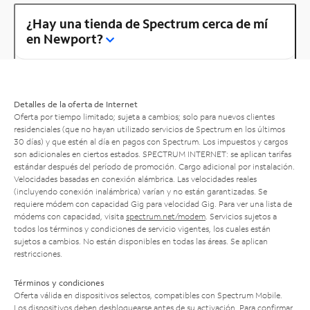
¿Hay una tienda de Spectrum cerca de mí
en Newport?
Detalles de la oferta de Internet
Oferta por tiempo limitado; sujeta a cambios; solo para nuevos clientes
residenciales (que no hayan utilizado servicios de Spectrum en los últimos
30 días) y que estén al día en pagos con Spectrum. Los impuestos y cargos
son adicionales en ciertos estados. SPECTRUM INTERNET: se aplican tarifas
estándar después del período de promoción. Cargo adicional por instalación.
Velocidades basadas en conexión alámbrica. Las velocidades reales
(incluyendo conexión inalámbrica) varían y no están garantizadas. Se
requiere módem con capacidad Gig para velocidad Gig. Para ver una lista de
módems con capacidad, visita
spectrum.net/modem
. Servicios sujetos a
todos los términos y condiciones de servicio vigentes, los cuales están
sujetos a cambios. No están disponibles en todas las áreas. Se aplican
restricciones.
Términos y condiciones
Oferta válida en dispositivos selectos, compatibles con Spectrum Mobile.
Los dispositivos deben desbloquearse antes de su activación. Para confirmar