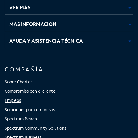
una
una
una
una
VER MÁS
pestaña
pestaña
pestaña
pestaña
nueva
nueva
nueva
nueva
MÁS INFORMACIÓN
AYUDA Y ASISTENCIA TÉCNICA
COMPAÑÍA
Sobre Charter
Compromiso con el cliente
Empleos
Soluciones para empresas
Spectrum Reach
Spectrum Community Solutions
Spectrum Business