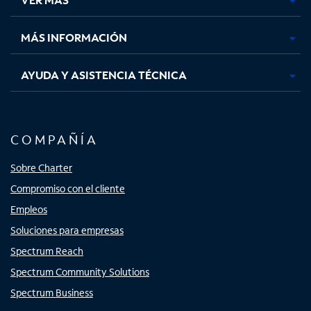
pestaña
pestaña
pestaña
pestaña
nueva
nueva
nueva
nueva
MÁS INFORMACIÓN
AYUDA Y ASISTENCIA TÉCNICA
COMPAÑÍA
Sobre Charter
Compromiso con el cliente
Empleos
Soluciones para empresas
Spectrum Reach
Spectrum Community Solutions
Spectrum Business