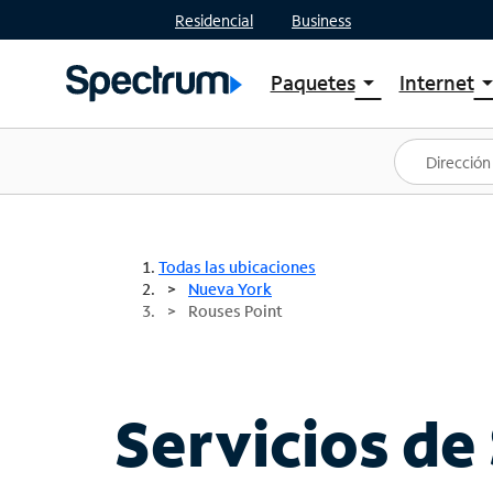
Residencial
Business
Paquetes
Internet
arrow_drop_down
arrow_drop
Ver paquetes
Spectr
Spectrum One
Planes
Mejores ofertas
Spectr
Ofertas en tu área
Intern
Todas las ubicaciones
Nueva York
Rouses Point
Servicios de