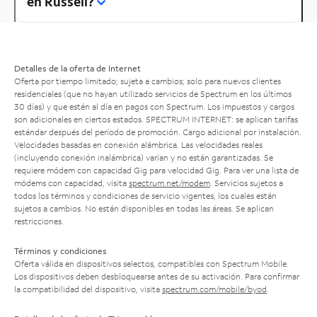
en Russell?
Detalles de la oferta de Internet
Oferta por tiempo limitado; sujeta a cambios; solo para nuevos clientes
residenciales (que no hayan utilizado servicios de Spectrum en los últimos
30 días) y que estén al día en pagos con Spectrum. Los impuestos y cargos
son adicionales en ciertos estados. SPECTRUM INTERNET: se aplican tarifas
estándar después del período de promoción. Cargo adicional por instalación.
Velocidades basadas en conexión alámbrica. Las velocidades reales
(incluyendo conexión inalámbrica) varían y no están garantizadas. Se
requiere módem con capacidad Gig para velocidad Gig. Para ver una lista de
módems con capacidad, visita
spectrum.net/modem
. Servicios sujetos a
todos los términos y condiciones de servicio vigentes, los cuales están
sujetos a cambios. No están disponibles en todas las áreas. Se aplican
restricciones.
Términos y condiciones
Oferta válida en dispositivos selectos, compatibles con Spectrum Mobile.
Los dispositivos deben desbloquearse antes de su activación. Para confirmar
la compatibilidad del dispositivo, visita
spectrum.com/mobile/byod
.