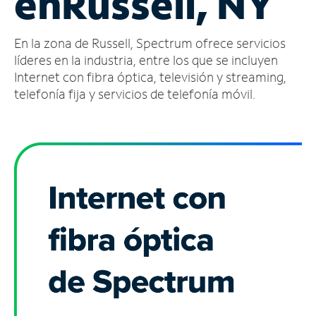
en
Russell, NY
Administrar
En la zona de Russell, Spectrum ofrece servicios
cuenta
Encuentra
líderes en la industria, entre los que se incluyen
una
Internet con fibra óptica, televisión y streaming,
tienda
telefonía fija y servicios de telefonía móvil.