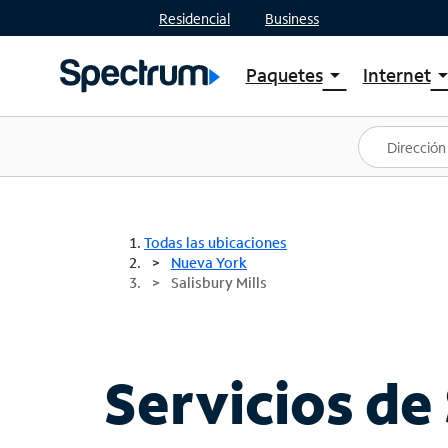
Residencial
Business
Paquetes
Internet
arrow_drop_down
arrow_drop
Ver paquetes
Spectr
Spectrum One
Planes
Mejores ofertas
Spectr
Ofertas en tu área
Intern
Todas las ubicaciones
Nueva York
Salisbury Mills
Servicios de