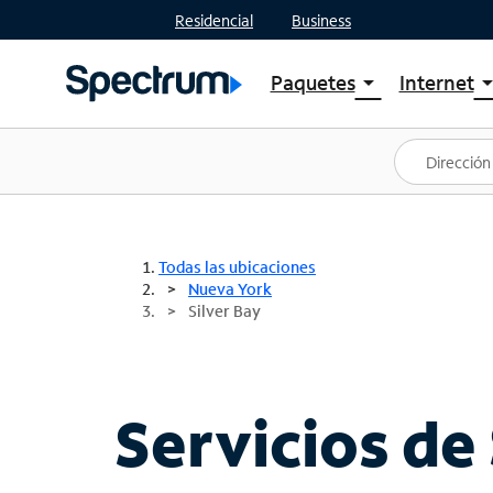
Residencial
Business
Paquetes
Internet
arrow_drop_down
arrow_drop
Ver paquetes
Spectr
Spectrum One
Planes
Mejores ofertas
Spectr
Ofertas en tu área
Intern
Todas las ubicaciones
Nueva York
Silver Bay
Servicios de