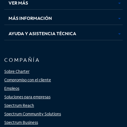
VER MÁS
pestaña
pestaña
pestaña
pestaña
nueva
nueva
nueva
nueva
MÁS INFORMACIÓN
AYUDA Y ASISTENCIA TÉCNICA
COMPAÑÍA
Sobre Charter
Compromiso con el cliente
Empleos
Soluciones para empresas
Spectrum Reach
Spectrum Community Solutions
Spectrum Business