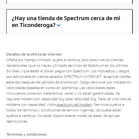
¿Hay una tienda de Spectrum cerca de mí
en Ticonderoga?
Detalles de la oferta de Internet
Oferta por tiempo limitado; sujeta a cambios; solo para nuevos clientes
residenciales (que no hayan utilizado servicios de Spectrum en los últimos
30 días) y que estén al día en pagos con Spectrum. Los impuestos y cargos
son adicionales en ciertos estados. SPECTRUM INTERNET: se aplican tarifas
estándar después del período de promoción. Cargo adicional por instalación.
Velocidades basadas en conexión alámbrica. Las velocidades reales
(incluyendo conexión inalámbrica) varían y no están garantizadas. Se
requiere módem con capacidad Gig para velocidad Gig. Para ver una lista de
módems con capacidad, visita
spectrum.net/modem
. Servicios sujetos a
todos los términos y condiciones de servicio vigentes, los cuales están
sujetos a cambios. No están disponibles en todas las áreas. Se aplican
restricciones.
Términos y condiciones