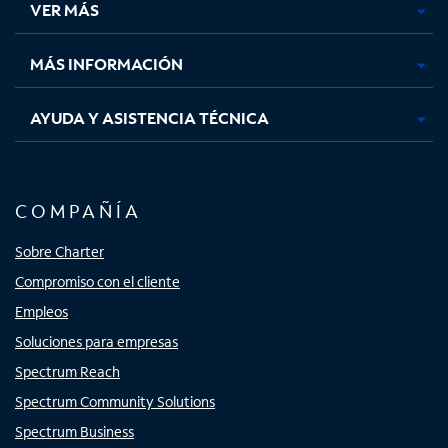
VER MÁS
pestaña
pestaña
pestaña
pestaña
nueva
nueva
nueva
nueva
MÁS INFORMACIÓN
AYUDA Y ASISTENCIA TÉCNICA
COMPAÑÍA
Sobre Charter
Compromiso con el cliente
Empleos
Soluciones para empresas
Spectrum Reach
Spectrum Community Solutions
Spectrum Business