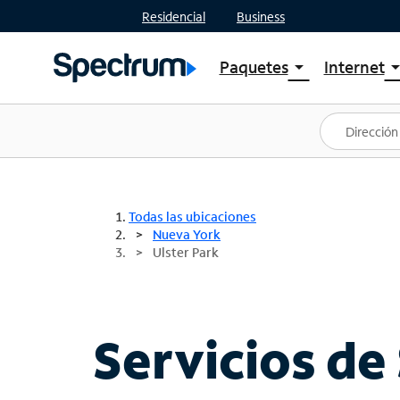
Residencial
Business
Paquetes
Internet
arrow_drop_down
arrow_drop
Ver paquetes
Spectr
Spectrum One
Planes
Mejores ofertas
Spectr
Ofertas en tu área
Intern
Todas las ubicaciones
Nueva York
Ulster Park
Servicios de