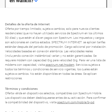
en Wallkill?
Detalles de la oferta de Internet
Oferta por tiempo limitado; sujeta a cambios; solo para nuevos clientes
residenciales (que no hayan utilizado servicios de Spectrum en los últimos
30 días) y que estén al día en pagos con Spectrum. Los impuestos y cargos
son adicionales en ciertos estados. SPECTRUM INTERNET: se aplican tarifas
estándar después del período de promoción. Cargo adicional por instalación.
Velocidades basadas en conexión alámbrica. Las velocidades reales
(incluyendo conexión inalámbrica) varían y no están garantizadas. Se
requiere módem con capacidad Gig para velocidad Gig. Para ver una lista de
módems con capacidad, visita
spectrum.net/modem
. Servicios sujetos a
todos los términos y condiciones de servicio vigentes, los cuales están
sujetos a cambios. No están disponibles en todas las áreas. Se aplican
restricciones.
Términos y condiciones
Oferta válida en dispositivos selectos, compatibles con Spectrum Mobile.
Los dispositivos deben desbloquearse antes de su activación. Para confirmar
la compatibilidad del dispositivo, visita
spectrum.com/mobile/byod
.