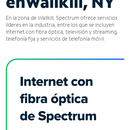
en
Wallkill, NY
Administrar
En la zona de Wallkill, Spectrum ofrece servicios
cuenta
Encuentra
líderes en la industria, entre los que se incluyen
una
Internet con fibra óptica, televisión y streaming,
tienda
telefonía fija y servicios de telefonía móvil.