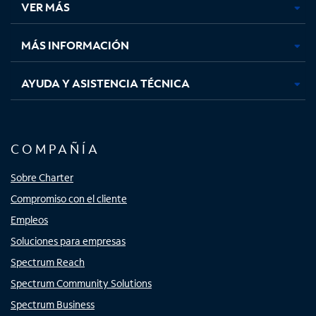
VER MÁS
pestaña
pestaña
pestaña
pestaña
nueva
nueva
nueva
nueva
MÁS INFORMACIÓN
AYUDA Y ASISTENCIA TÉCNICA
COMPAÑÍA
Sobre Charter
Compromiso con el cliente
Empleos
Soluciones para empresas
Spectrum Reach
Spectrum Community Solutions
Spectrum Business