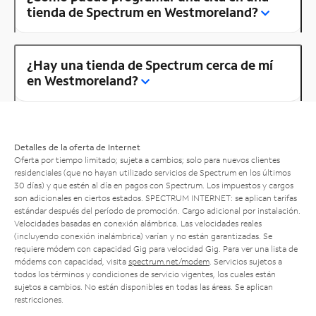
tienda de Spectrum en Westmoreland?
¿Hay una tienda de Spectrum cerca de mí
en Westmoreland?
Detalles de la oferta de Internet
Oferta por tiempo limitado; sujeta a cambios; solo para nuevos clientes
residenciales (que no hayan utilizado servicios de Spectrum en los últimos
30 días) y que estén al día en pagos con Spectrum. Los impuestos y cargos
son adicionales en ciertos estados. SPECTRUM INTERNET: se aplican tarifas
estándar después del período de promoción. Cargo adicional por instalación.
Velocidades basadas en conexión alámbrica. Las velocidades reales
(incluyendo conexión inalámbrica) varían y no están garantizadas. Se
requiere módem con capacidad Gig para velocidad Gig. Para ver una lista de
módems con capacidad, visita
spectrum.net/modem
. Servicios sujetos a
todos los términos y condiciones de servicio vigentes, los cuales están
sujetos a cambios. No están disponibles en todas las áreas. Se aplican
restricciones.