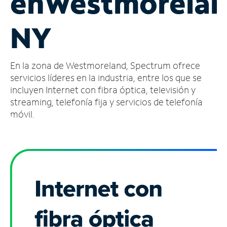
en
Westmorelan
Administrar
NY
cuenta
Encuentra
una
En la zona de Westmoreland, Spectrum ofrece
tienda
servicios líderes en la industria, entre los que se
incluyen Internet con fibra óptica, televisión y
streaming, telefonía fija y servicios de telefonía
móvil.