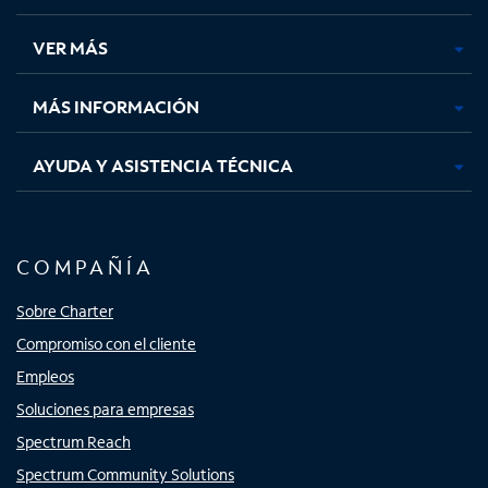
en
en
en
en
una
una
una
una
VER MÁS
pestaña
pestaña
pestaña
pestaña
nueva
nueva
nueva
nueva
MÁS INFORMACIÓN
AYUDA Y ASISTENCIA TÉCNICA
COMPAÑÍA
Sobre Charter
Compromiso con el cliente
Empleos
Soluciones para empresas
Spectrum Reach
Spectrum Community Solutions