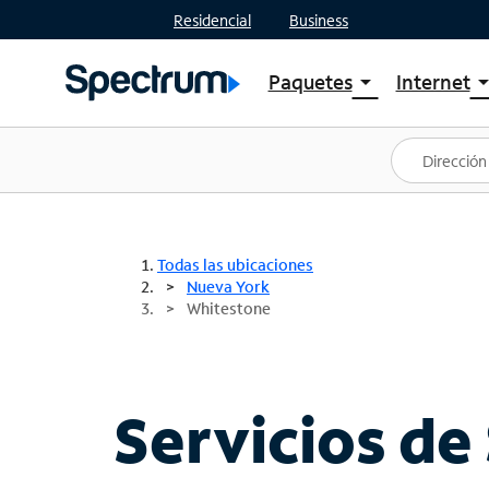
Residencial
Business
Paquetes
Internet
arrow_drop_down
arrow_drop
Ver paquetes
Spectr
Spectrum One
Planes
Mejores ofertas
Spectr
Ofertas en tu área
Intern
Todas las ubicaciones
Nueva York
Whitestone
Servicios de