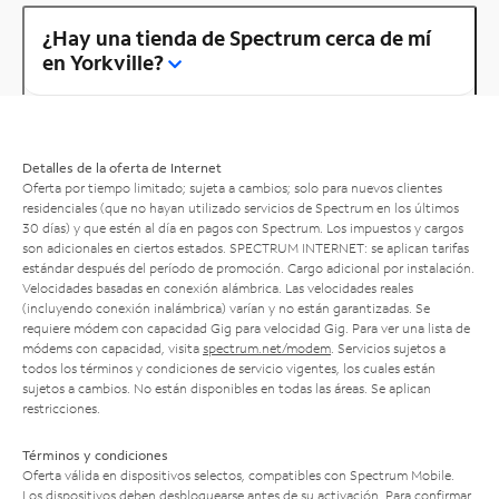
¿Hay una tienda de Spectrum cerca de mí
en Yorkville?
Detalles de la oferta de Internet
Oferta por tiempo limitado; sujeta a cambios; solo para nuevos clientes
residenciales (que no hayan utilizado servicios de Spectrum en los últimos
30 días) y que estén al día en pagos con Spectrum. Los impuestos y cargos
son adicionales en ciertos estados. SPECTRUM INTERNET: se aplican tarifas
estándar después del período de promoción. Cargo adicional por instalación.
Velocidades basadas en conexión alámbrica. Las velocidades reales
(incluyendo conexión inalámbrica) varían y no están garantizadas. Se
requiere módem con capacidad Gig para velocidad Gig. Para ver una lista de
módems con capacidad, visita
spectrum.net/modem
. Servicios sujetos a
todos los términos y condiciones de servicio vigentes, los cuales están
sujetos a cambios. No están disponibles en todas las áreas. Se aplican
restricciones.
Términos y condiciones
Oferta válida en dispositivos selectos, compatibles con Spectrum Mobile.
Los dispositivos deben desbloquearse antes de su activación. Para confirmar