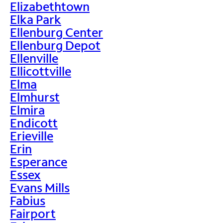
Elizabethtown
Elka Park
Ellenburg Center
Ellenburg Depot
Ellenville
Ellicottville
Elma
Elmhurst
Elmira
Endicott
Erieville
Erin
Esperance
Essex
Evans Mills
Fabius
Fairport