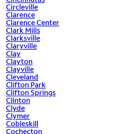
Circleville
Clarence
Clarence Center
Clark Mills
Clarksville
Claryville
Clay
Clayton
Clayville
Cleveland
Clifton Park
Clifton Springs
Clinton
Clyde
Clymer
Cobleskill
Cochecton