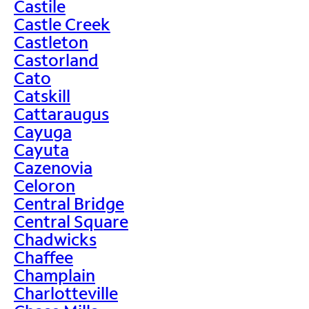
Castile
Castle Creek
Castleton
Castorland
Cato
Catskill
Cattaraugus
Cayuga
Cayuta
Cazenovia
Celoron
Central Bridge
Central Square
Chadwicks
Chaffee
Champlain
Charlotteville