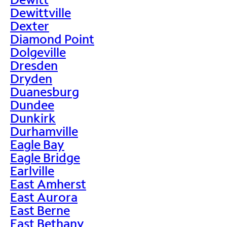
Dewittville
Dexter
Diamond Point
Dolgeville
Dresden
Dryden
Duanesburg
Dundee
Dunkirk
Durhamville
Eagle Bay
Eagle Bridge
Earlville
East Amherst
East Aurora
East Berne
East Bethany