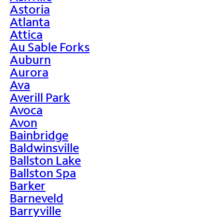
Astoria
Atlanta
Attica
Au Sable Forks
Auburn
Aurora
Ava
Averill Park
Avoca
Avon
Bainbridge
Baldwinsville
Ballston Lake
Ballston Spa
Barker
Barneveld
Barryville