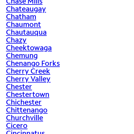
Chase Mills
Chateaugay
Chatham
Chaumont
Chautauqua
Chazy
Cheektowaga
Chemung
Chenango Forks
Cherry Creek
Cherry Valley
Chester
Chestertown
Chichester
Chittenango
Churchville
Cicero
Cincinnatus