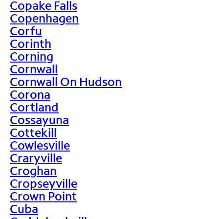
Copake Falls
Copenhagen
Corfu
Corinth
Corning
Cornwall
Cornwall On Hudson
Corona
Cortland
Cossayuna
Cottekill
Cowlesville
Craryville
Croghan
Cropseyville
Crown Point
Cuba