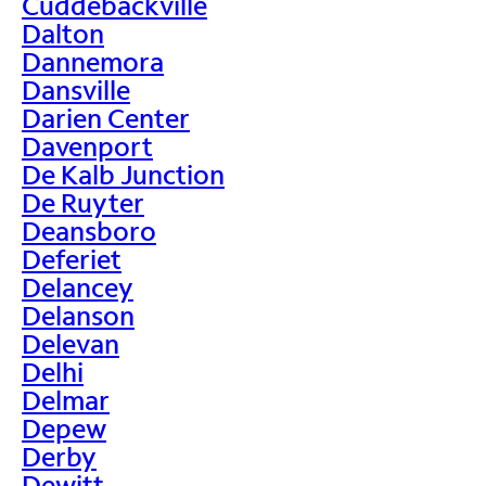
Cuddebackville
Dalton
Dannemora
Dansville
Darien Center
Davenport
De Kalb Junction
De Ruyter
Deansboro
Deferiet
Delancey
Delanson
Delevan
Delhi
Delmar
Depew
Derby
Dewitt