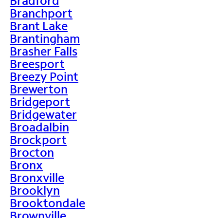
Bradford
Branchport
Brant Lake
Brantingham
Brasher Falls
Breesport
Breezy Point
Brewerton
Bridgeport
Bridgewater
Broadalbin
Brockport
Brocton
Bronx
Bronxville
Brooklyn
Brooktondale
Brownville