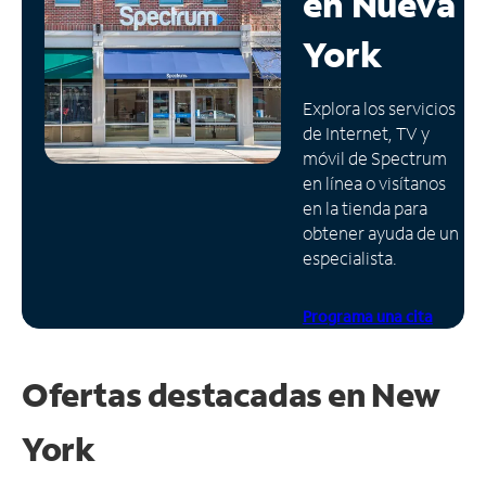
en
Nueva
Administrar
York
cuenta
Encuentra
Explora los servicios
una
de Internet, TV y
tienda
móvil de Spectrum
en línea o visítanos
en la tienda para
obtener ayuda de un
especialista.
Programa una cita
Ofertas destacadas en
New
York