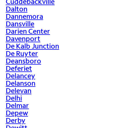
Cuddebackville
Dalton
Dannemora
Dansville
Darien Center
Davenport
De Kalb Junction
De Ruyter
Deansboro
Deferiet
Delancey
Delanson
Delevan
Delhi
Delmar
Depew
Derby
Dewitt