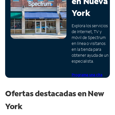
en
Nueva
Administrar
York
cuenta
Encuentra
Explora los servicios
una
de Internet, TV y
tienda
móvil de Spectrum
en línea o visítanos
en la tienda para
obtener ayuda de un
especialista.
Programa una cita
Ofertas destacadas en
New
York