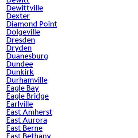
Dewittville
Dexter
Diamond Point
Dolgeville
Dresden
Dryden
Duanesburg
Dundee
Dunkirk
Durhamville
Eagle Bay
Eagle Bridge
Earlville
East Amherst
East Aurora
East Berne
East Bethany