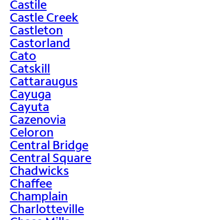
Castile
Castle Creek
Castleton
Castorland
Cato
Catskill
Cattaraugus
Cayuga
Cayuta
Cazenovia
Celoron
Central Bridge
Central Square
Chadwicks
Chaffee
Champlain
Charlotteville