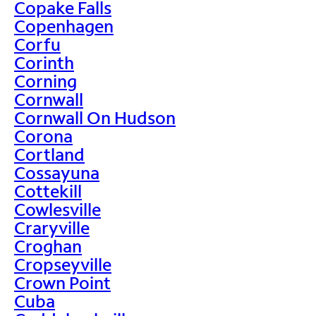
Copake Falls
Copenhagen
Corfu
Corinth
Corning
Cornwall
Cornwall On Hudson
Corona
Cortland
Cossayuna
Cottekill
Cowlesville
Craryville
Croghan
Cropseyville
Crown Point
Cuba