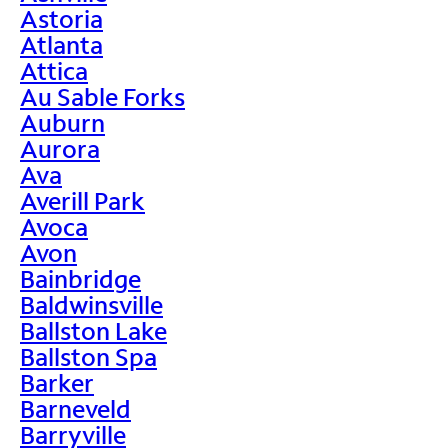
Astoria
Atlanta
Attica
Au Sable Forks
Auburn
Aurora
Ava
Averill Park
Avoca
Avon
Bainbridge
Baldwinsville
Ballston Lake
Ballston Spa
Barker
Barneveld
Barryville