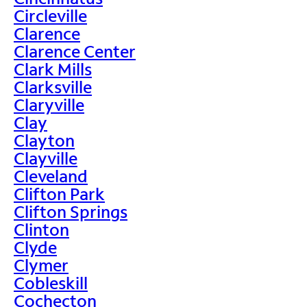
Circleville
Clarence
Clarence Center
Clark Mills
Clarksville
Claryville
Clay
Clayton
Clayville
Cleveland
Clifton Park
Clifton Springs
Clinton
Clyde
Clymer
Cobleskill
Cochecton