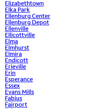
Elizabethtown
Elka Park
Ellenburg Center
Ellenburg Depot
Ellenville
Ellicottville
Elma
Elmhurst
Elmira
Endicott
Erieville
Erin
Esperance
Essex
Evans Mills
Fabius
Fairport