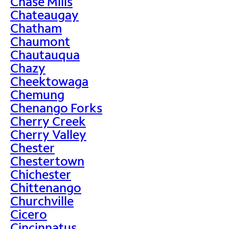
Chase Mills
Chateaugay
Chatham
Chaumont
Chautauqua
Chazy
Cheektowaga
Chemung
Chenango Forks
Cherry Creek
Cherry Valley
Chester
Chestertown
Chichester
Chittenango
Churchville
Cicero
Cincinnatus