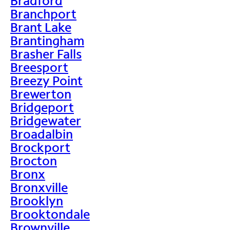
Bradford
Branchport
Brant Lake
Brantingham
Brasher Falls
Breesport
Breezy Point
Brewerton
Bridgeport
Bridgewater
Broadalbin
Brockport
Brocton
Bronx
Bronxville
Brooklyn
Brooktondale
Brownville