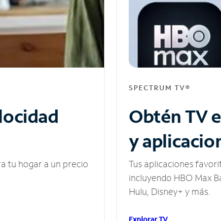
SPECTRUM TV®
elocidad
Obtén TV e
y aplicacio
ra tu hogar a un precio
Tus aplicaciones favori
incluyendo HBO Max Ba
Hulu, Disney+ y más.
Explorar TV