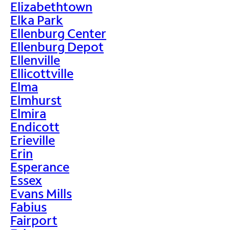
Elizabethtown
Elka Park
Ellenburg Center
Ellenburg Depot
Ellenville
Ellicottville
Elma
Elmhurst
Elmira
Endicott
Erieville
Erin
Esperance
Essex
Evans Mills
Fabius
Fairport