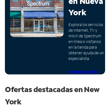
en
Nueva
Administrar
York
cuenta
Encuentra
Explora los servicios
una
de Internet, TV y
tienda
móvil de Spectrum
en línea o visítanos
en la tienda para
obtener ayuda de un
especialista.
Programa una cita
Ofertas destacadas en
New
York