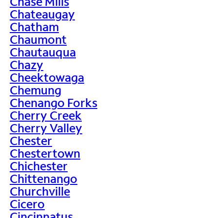
Chase Mills
Chateaugay
Chatham
Chaumont
Chautauqua
Chazy
Cheektowaga
Chemung
Chenango Forks
Cherry Creek
Cherry Valley
Chester
Chestertown
Chichester
Chittenango
Churchville
Cicero
Cincinnatus