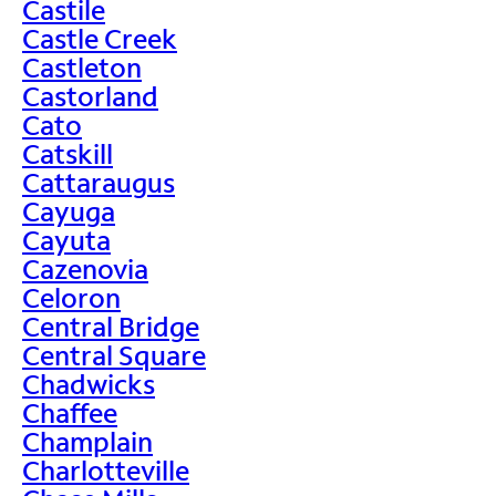
Castile
Castle Creek
Castleton
Castorland
Cato
Catskill
Cattaraugus
Cayuga
Cayuta
Cazenovia
Celoron
Central Bridge
Central Square
Chadwicks
Chaffee
Champlain
Charlotteville