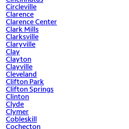
Circleville
Clarence
Clarence Center
Clark Mills
Clarksville
Claryville
Clay
Clayton
Clayville
Cleveland
Clifton Park
Clifton Springs
Clinton
Clyde
Clymer
Cobleskill
Cochecton