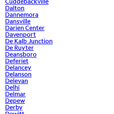
Cuddebackville
Dalton
Dannemora
Dansville
Darien Center
Davenport
De Kalb Junction
De Ruyter
Deansboro
Deferiet
Delancey
Delanson
Delevan
Delhi
Delmar
Depew
Derby
Dewitt