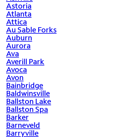
Astoria
Atlanta
Attica
Au Sable Forks
Auburn
Aurora
Ava
Averill Park
Avoca
Avon
Bainbridge
Baldwinsville
Ballston Lake
Ballston Spa
Barker
Barneveld
Barryville