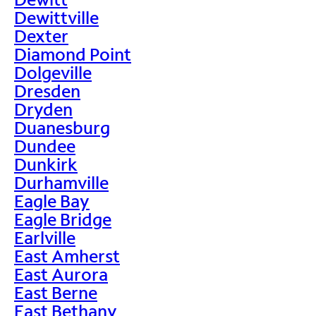
Dewittville
Dexter
Diamond Point
Dolgeville
Dresden
Dryden
Duanesburg
Dundee
Dunkirk
Durhamville
Eagle Bay
Eagle Bridge
Earlville
East Amherst
East Aurora
East Berne
East Bethany