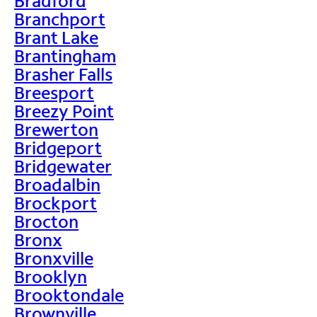
Bradford
Branchport
Brant Lake
Brantingham
Brasher Falls
Breesport
Breezy Point
Brewerton
Bridgeport
Bridgewater
Broadalbin
Brockport
Brocton
Bronx
Bronxville
Brooklyn
Brooktondale
Brownville