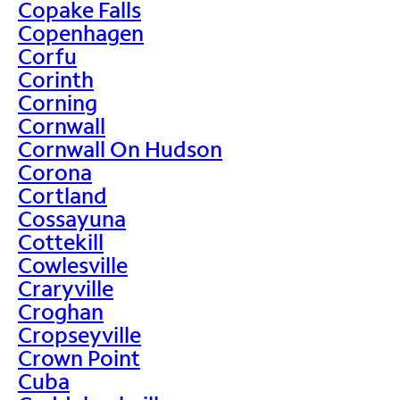
Copake Falls
Copenhagen
Corfu
Corinth
Corning
Cornwall
Cornwall On Hudson
Corona
Cortland
Cossayuna
Cottekill
Cowlesville
Craryville
Croghan
Cropseyville
Crown Point
Cuba