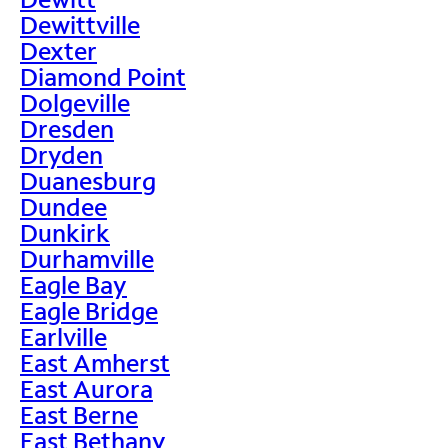
Dewittville
Dexter
Diamond Point
Dolgeville
Dresden
Dryden
Duanesburg
Dundee
Dunkirk
Durhamville
Eagle Bay
Eagle Bridge
Earlville
East Amherst
East Aurora
East Berne
East Bethany