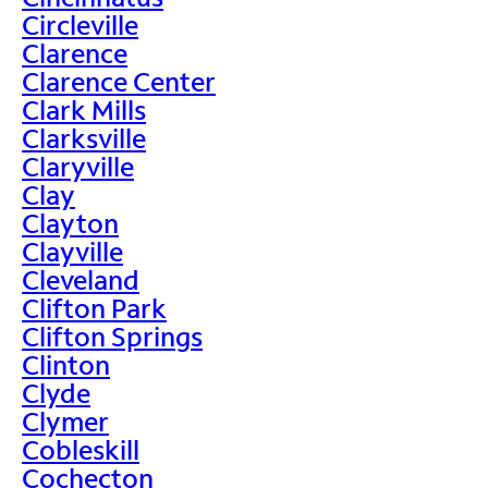
Circleville
Clarence
Clarence Center
Clark Mills
Clarksville
Claryville
Clay
Clayton
Clayville
Cleveland
Clifton Park
Clifton Springs
Clinton
Clyde
Clymer
Cobleskill
Cochecton