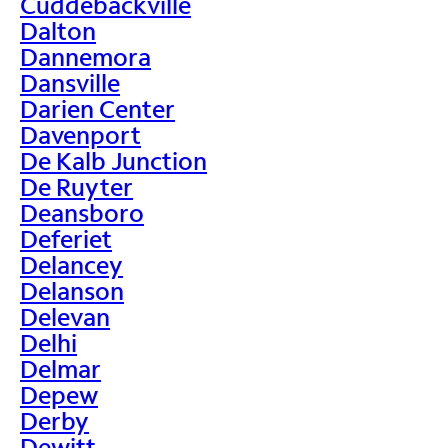
Cuddebackville
Dalton
Dannemora
Dansville
Darien Center
Davenport
De Kalb Junction
De Ruyter
Deansboro
Deferiet
Delancey
Delanson
Delevan
Delhi
Delmar
Depew
Derby
Dewitt