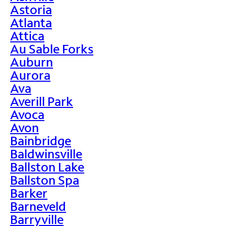
Astoria
Atlanta
Attica
Au Sable Forks
Auburn
Aurora
Ava
Averill Park
Avoca
Avon
Bainbridge
Baldwinsville
Ballston Lake
Ballston Spa
Barker
Barneveld
Barryville