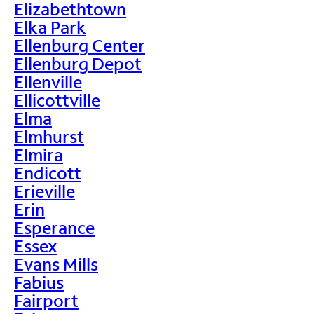
Elizabethtown
Elka Park
Ellenburg Center
Ellenburg Depot
Ellenville
Ellicottville
Elma
Elmhurst
Elmira
Endicott
Erieville
Erin
Esperance
Essex
Evans Mills
Fabius
Fairport