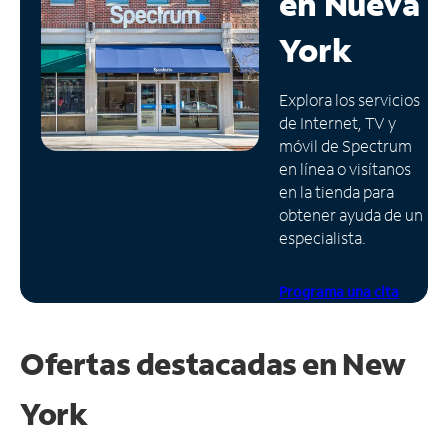
en
Nueva
Administrar
York
cuenta
Encuentra
Explora los servicios
una
de Internet, TV y
tienda
móvil de Spectrum
en línea o visítanos
en la tienda para
obtener ayuda de un
especialista.
Programa una cita
Ofertas destacadas en
New
York