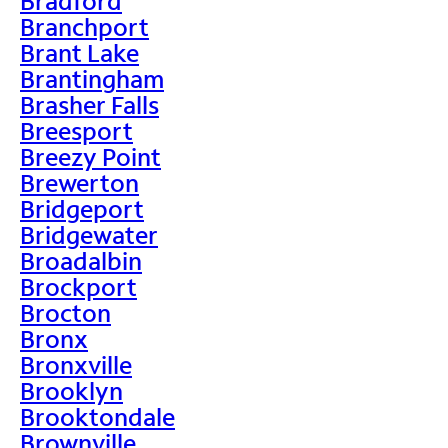
Bradford
Branchport
Brant Lake
Brantingham
Brasher Falls
Breesport
Breezy Point
Brewerton
Bridgeport
Bridgewater
Broadalbin
Brockport
Brocton
Bronx
Bronxville
Brooklyn
Brooktondale
Brownville