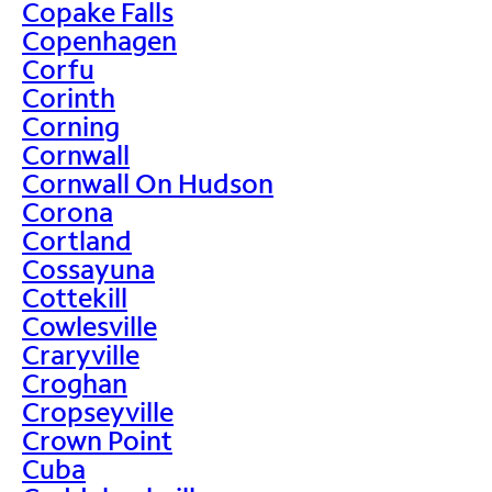
Copake Falls
Copenhagen
Corfu
Corinth
Corning
Cornwall
Cornwall On Hudson
Corona
Cortland
Cossayuna
Cottekill
Cowlesville
Craryville
Croghan
Cropseyville
Crown Point
Cuba