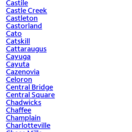
Castile
Castle Creek
Castleton
Castorland
Cato
Catskill
Cattaraugus
Cayuga
Cayuta
Cazenovia
Celoron
Central Bridge
Central Square
Chadwicks
Chaffee
Champlain
Charlotteville