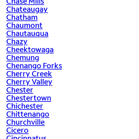
Chase Mills
Chateaugay
Chatham
Chaumont
Chautauqua
Chazy
Cheektowaga
Chemung
Chenango Forks
Cherry Creek
Cherry Valley
Chester
Chestertown
Chichester
Chittenango
Churchville
Cicero
Cincinnatus