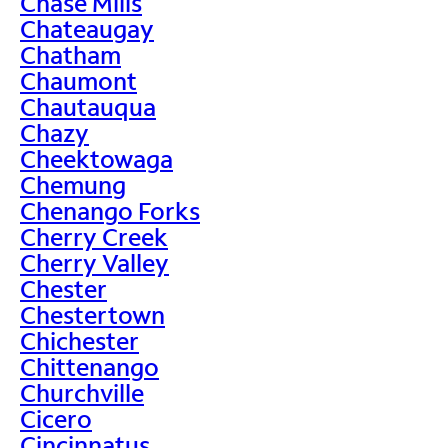
Chase Mills
Chateaugay
Chatham
Chaumont
Chautauqua
Chazy
Cheektowaga
Chemung
Chenango Forks
Cherry Creek
Cherry Valley
Chester
Chestertown
Chichester
Chittenango
Churchville
Cicero
Cincinnatus