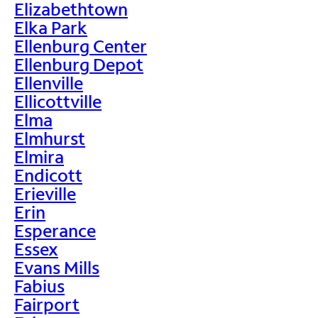
Elizabethtown
Elka Park
Ellenburg Center
Ellenburg Depot
Ellenville
Ellicottville
Elma
Elmhurst
Elmira
Endicott
Erieville
Erin
Esperance
Essex
Evans Mills
Fabius
Fairport