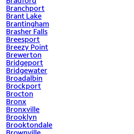
Bradford
Branchport
Brant Lake
Brantingham
Brasher Falls
Breesport
Breezy Point
Brewerton
Bridgeport
Bridgewater
Broadalbin
Brockport
Brocton
Bronx
Bronxville
Brooklyn
Brooktondale
Brownville