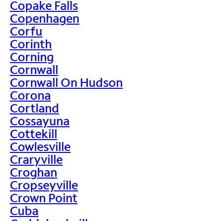
Copake Falls
Copenhagen
Corfu
Corinth
Corning
Cornwall
Cornwall On Hudson
Corona
Cortland
Cossayuna
Cottekill
Cowlesville
Craryville
Croghan
Cropseyville
Crown Point
Cuba