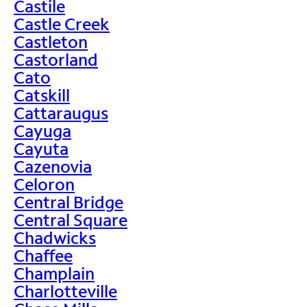
Castile
Castle Creek
Castleton
Castorland
Cato
Catskill
Cattaraugus
Cayuga
Cayuta
Cazenovia
Celoron
Central Bridge
Central Square
Chadwicks
Chaffee
Champlain
Charlotteville