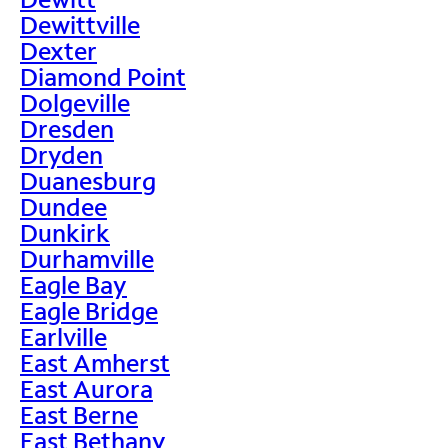
Dewittville
Dexter
Diamond Point
Dolgeville
Dresden
Dryden
Duanesburg
Dundee
Dunkirk
Durhamville
Eagle Bay
Eagle Bridge
Earlville
East Amherst
East Aurora
East Berne
East Bethany