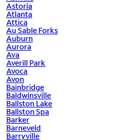
Astoria
Atlanta
Attica
Au Sable Forks
Auburn
Aurora
Ava
Averill Park
Avoca
Avon
Bainbridge
Baldwinsville
Ballston Lake
Ballston Spa
Barker
Barneveld
Barryville