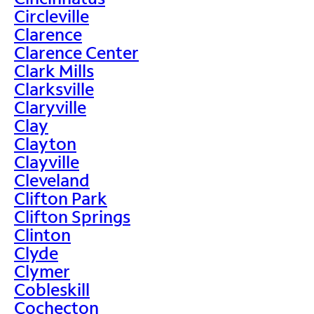
Circleville
Clarence
Clarence Center
Clark Mills
Clarksville
Claryville
Clay
Clayton
Clayville
Cleveland
Clifton Park
Clifton Springs
Clinton
Clyde
Clymer
Cobleskill
Cochecton