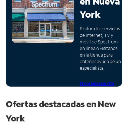
en
Nueva
Administrar
York
cuenta
Encuentra
Explora los servicios
una
de Internet, TV y
tienda
móvil de Spectrum
en línea o visítanos
en la tienda para
obtener ayuda de un
especialista.
Programa una cita
Ofertas destacadas en
New
York