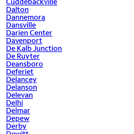
Cuddebackville
Dalton
Dannemora
Dansville
Darien Center
Davenport
De Kalb Junction
De Ruyter
Deansboro
Deferiet
Delancey
Delanson
Delevan
Delhi
Delmar
Depew
Derby
Dewitt