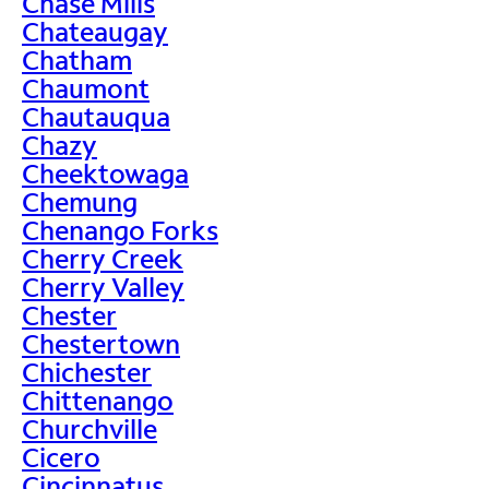
Chase Mills
Chateaugay
Chatham
Chaumont
Chautauqua
Chazy
Cheektowaga
Chemung
Chenango Forks
Cherry Creek
Cherry Valley
Chester
Chestertown
Chichester
Chittenango
Churchville
Cicero
Cincinnatus