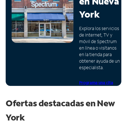
en
Nueva
Administrar
York
cuenta
Encuentra
Explora los servicios
una
de Internet, TV y
tienda
móvil de Spectrum
en línea o visítanos
en la tienda para
obtener ayuda de un
especialista.
Programa una cita
Ofertas destacadas en
New
York