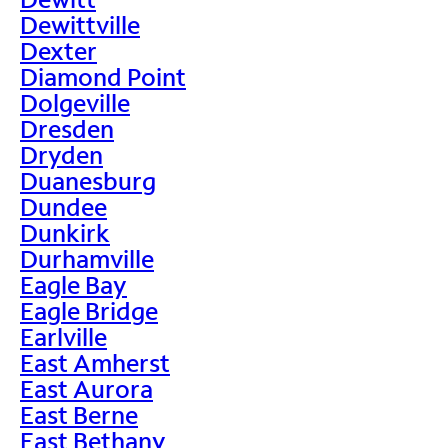
Dewittville
Dexter
Diamond Point
Dolgeville
Dresden
Dryden
Duanesburg
Dundee
Dunkirk
Durhamville
Eagle Bay
Eagle Bridge
Earlville
East Amherst
East Aurora
East Berne
East Bethany