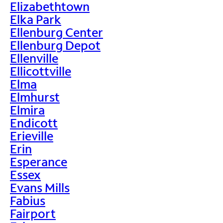
Elizabethtown
Elka Park
Ellenburg Center
Ellenburg Depot
Ellenville
Ellicottville
Elma
Elmhurst
Elmira
Endicott
Erieville
Erin
Esperance
Essex
Evans Mills
Fabius
Fairport