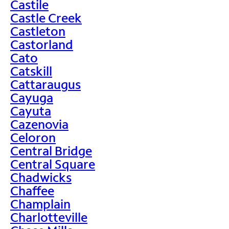
Castile
Castle Creek
Castleton
Castorland
Cato
Catskill
Cattaraugus
Cayuga
Cayuta
Cazenovia
Celoron
Central Bridge
Central Square
Chadwicks
Chaffee
Champlain
Charlotteville