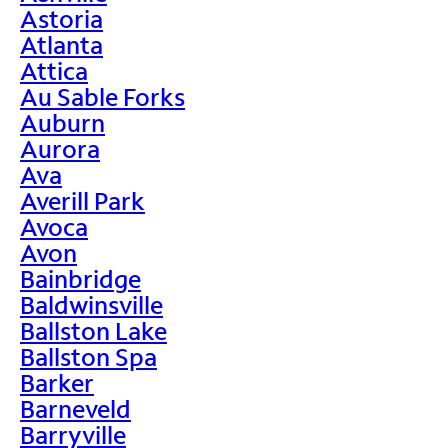
Astoria
Atlanta
Attica
Au Sable Forks
Auburn
Aurora
Ava
Averill Park
Avoca
Avon
Bainbridge
Baldwinsville
Ballston Lake
Ballston Spa
Barker
Barneveld
Barryville