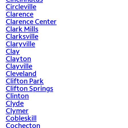
Circleville
Clarence
Clarence Center
Clark Mills
Clarksville
Claryville
Clay
Clayton
Clayville
Cleveland
Clifton Park
Clifton Springs
Clinton
Clyde
Clymer
Cobleskill
Cochecton