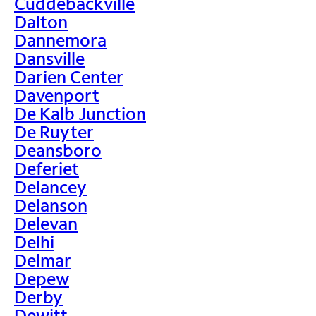
Cuddebackville
Dalton
Dannemora
Dansville
Darien Center
Davenport
De Kalb Junction
De Ruyter
Deansboro
Deferiet
Delancey
Delanson
Delevan
Delhi
Delmar
Depew
Derby
Dewitt