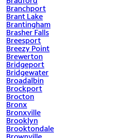
Bradford
Branchport
Brant Lake
Brantingham
Brasher Falls
Breesport
Breezy Point
Brewerton
Bridgeport
Bridgewater
Broadalbin
Brockport
Brocton
Bronx
Bronxville
Brooklyn
Brooktondale
Brownville