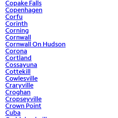
Copake Falls
Copenhagen
Corfu
Corinth
Corning
Cornwall
Cornwall On Hudson
Corona
Cortland
Cossayuna
Cottekill
Cowlesville
Craryville
Croghan
Cropseyville
Crown Point
Cuba