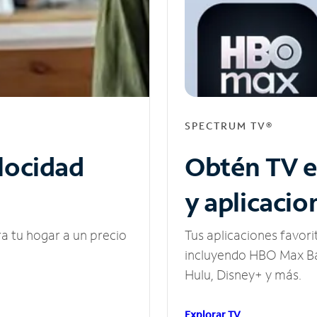
SPECTRUM TV®
elocidad
Obtén TV e
y aplicacio
ra tu hogar a un precio
Tus aplicaciones favori
incluyendo HBO Max Ba
Hulu, Disney+ y más.
Explorar TV