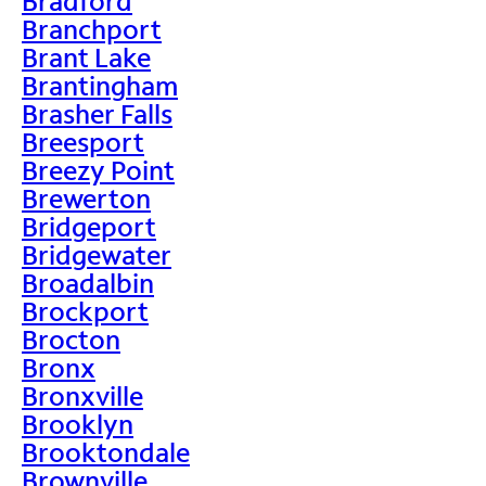
Bradford
Branchport
Brant Lake
Brantingham
Brasher Falls
Breesport
Breezy Point
Brewerton
Bridgeport
Bridgewater
Broadalbin
Brockport
Brocton
Bronx
Bronxville
Brooklyn
Brooktondale
Brownville