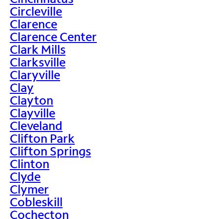
Circleville
Clarence
Clarence Center
Clark Mills
Clarksville
Claryville
Clay
Clayton
Clayville
Cleveland
Clifton Park
Clifton Springs
Clinton
Clyde
Clymer
Cobleskill
Cochecton