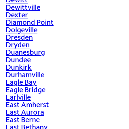
Dewittville
Dexter
Diamond Point
Dolgeville
Dresden
Dryden
Duanesburg
Dundee
Dunkirk
Durhamville
Eagle Bay
Eagle Bridge
Earlville
East Amherst
East Aurora
East Berne
East Bethany