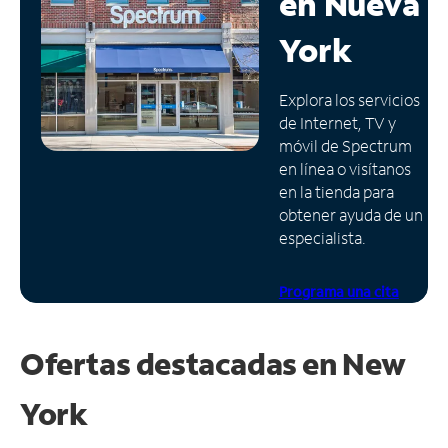
en
Nueva
Administrar
York
cuenta
Encuentra
Explora los servicios
una
de Internet, TV y
tienda
móvil de Spectrum
en línea o visítanos
en la tienda para
obtener ayuda de un
especialista.
Programa una cita
Ofertas destacadas en
New
York