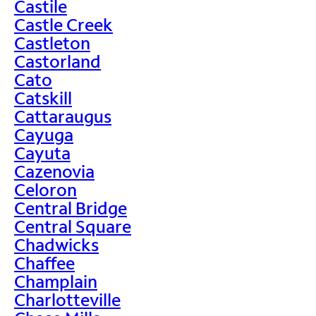
Castile
Castle Creek
Castleton
Castorland
Cato
Catskill
Cattaraugus
Cayuga
Cayuta
Cazenovia
Celoron
Central Bridge
Central Square
Chadwicks
Chaffee
Champlain
Charlotteville