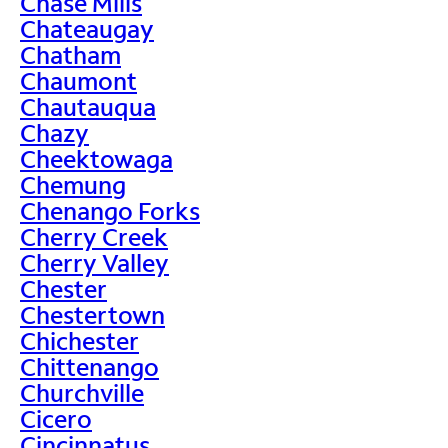
Chase Mills
Chateaugay
Chatham
Chaumont
Chautauqua
Chazy
Cheektowaga
Chemung
Chenango Forks
Cherry Creek
Cherry Valley
Chester
Chestertown
Chichester
Chittenango
Churchville
Cicero
Cincinnatus