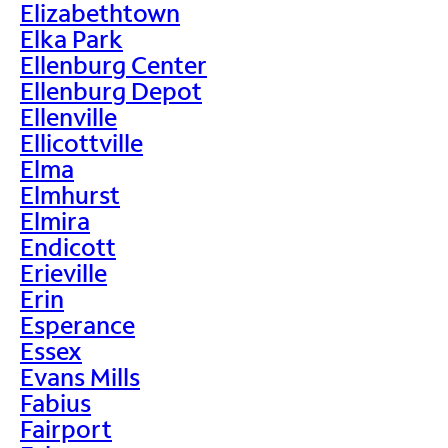
Elizabethtown
Elka Park
Ellenburg Center
Ellenburg Depot
Ellenville
Ellicottville
Elma
Elmhurst
Elmira
Endicott
Erieville
Erin
Esperance
Essex
Evans Mills
Fabius
Fairport