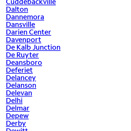
Cuddebackville
Dalton
Dannemora
Dansville
Darien Center
Davenport
De Kalb Junction
De Ruyter
Deansboro
Deferiet
Delancey
Delanson
Delevan
Delhi
Delmar
Depew
Derby
Dewitt