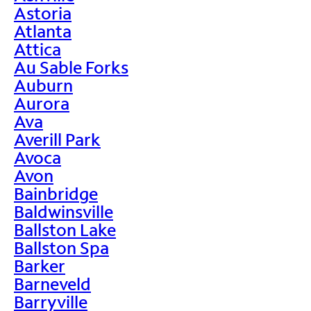
Astoria
Atlanta
Attica
Au Sable Forks
Auburn
Aurora
Ava
Averill Park
Avoca
Avon
Bainbridge
Baldwinsville
Ballston Lake
Ballston Spa
Barker
Barneveld
Barryville