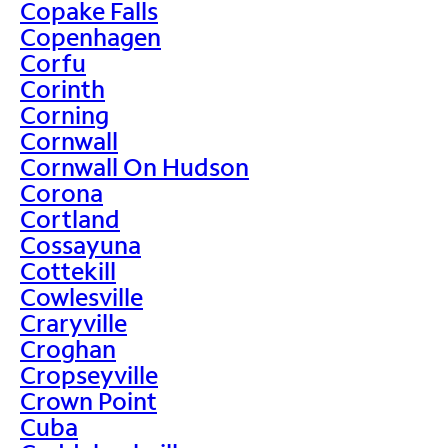
Copake Falls
Copenhagen
Corfu
Corinth
Corning
Cornwall
Cornwall On Hudson
Corona
Cortland
Cossayuna
Cottekill
Cowlesville
Craryville
Croghan
Cropseyville
Crown Point
Cuba