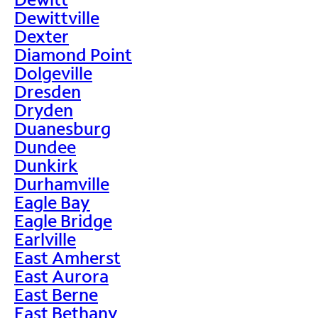
Dewittville
Dexter
Diamond Point
Dolgeville
Dresden
Dryden
Duanesburg
Dundee
Dunkirk
Durhamville
Eagle Bay
Eagle Bridge
Earlville
East Amherst
East Aurora
East Berne
East Bethany