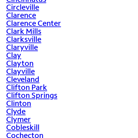
Circleville
Clarence
Clarence Center
Clark Mills
Clarksville
Claryville
Clay
Clayton
Clayville
Cleveland
Clifton Park
Clifton Springs
Clinton
Clyde
Clymer
Cobleskill
Cochecton