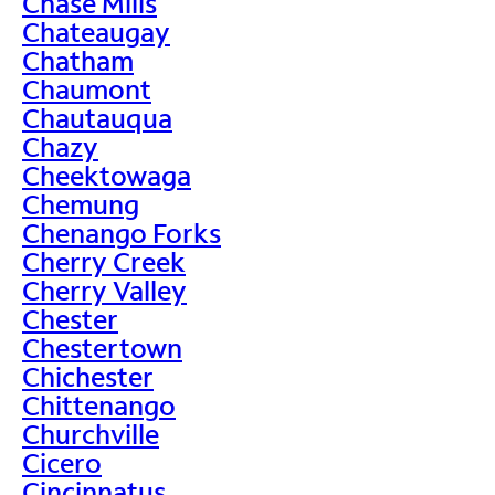
Chase Mills
Chateaugay
Chatham
Chaumont
Chautauqua
Chazy
Cheektowaga
Chemung
Chenango Forks
Cherry Creek
Cherry Valley
Chester
Chestertown
Chichester
Chittenango
Churchville
Cicero
Cincinnatus