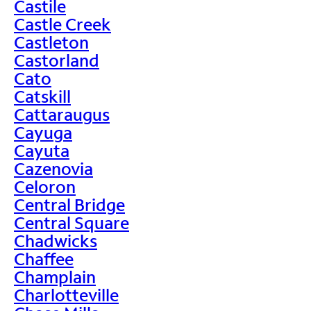
Castile
Castle Creek
Castleton
Castorland
Cato
Catskill
Cattaraugus
Cayuga
Cayuta
Cazenovia
Celoron
Central Bridge
Central Square
Chadwicks
Chaffee
Champlain
Charlotteville