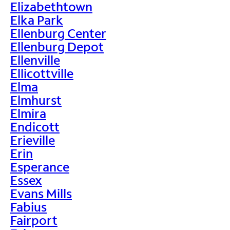
Elizabethtown
Elka Park
Ellenburg Center
Ellenburg Depot
Ellenville
Ellicottville
Elma
Elmhurst
Elmira
Endicott
Erieville
Erin
Esperance
Essex
Evans Mills
Fabius
Fairport