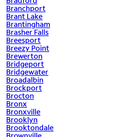
Bradford
Branchport
Brant Lake
Brantingham
Brasher Falls
Breesport
Breezy Point
Brewerton
Bridgeport
Bridgewater
Broadalbin
Brockport
Brocton
Bronx
Bronxville
Brooklyn
Brooktondale
Brownville