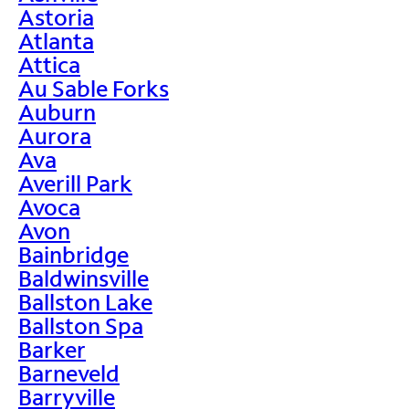
Astoria
Atlanta
Attica
Au Sable Forks
Auburn
Aurora
Ava
Averill Park
Avoca
Avon
Bainbridge
Baldwinsville
Ballston Lake
Ballston Spa
Barker
Barneveld
Barryville