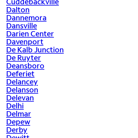
Cuddebackville
Dalton
Dannemora
Dansville
Darien Center
Davenport
De Kalb Junction
De Ruyter
Deansboro
Deferiet
Delancey
Delanson
Delevan
Delhi
Delmar
Depew
Derby
Dewitt