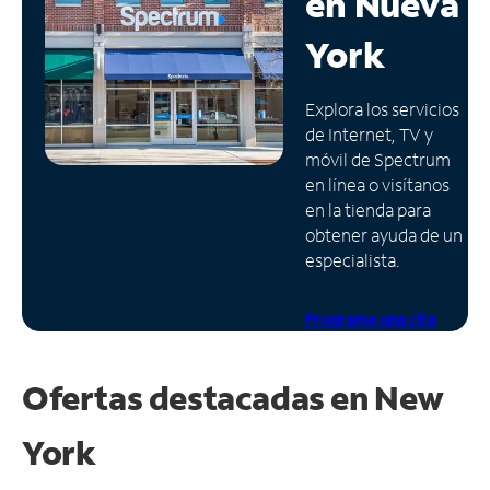
en
Nueva
Administrar
York
cuenta
Encuentra
Explora los servicios
una
de Internet, TV y
tienda
móvil de Spectrum
en línea o visítanos
en la tienda para
obtener ayuda de un
especialista.
Programa una cita
Ofertas destacadas en
New
York