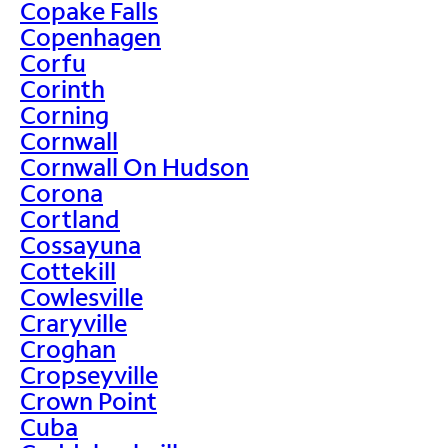
Copake Falls
Copenhagen
Corfu
Corinth
Corning
Cornwall
Cornwall On Hudson
Corona
Cortland
Cossayuna
Cottekill
Cowlesville
Craryville
Croghan
Cropseyville
Crown Point
Cuba