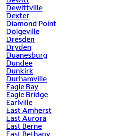
Dewittville
Dexter
Diamond Point
Dolgeville
Dresden
Dryden
Duanesburg
Dundee
Dunkirk
Durhamville
Eagle Bay
Eagle Bridge
Earlville
East Amherst
East Aurora
East Berne
East Bethany