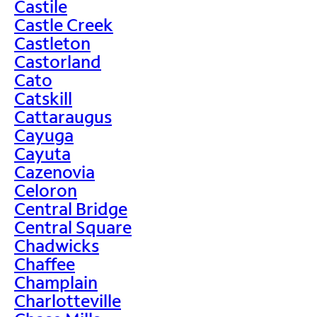
Castile
Castle Creek
Castleton
Castorland
Cato
Catskill
Cattaraugus
Cayuga
Cayuta
Cazenovia
Celoron
Central Bridge
Central Square
Chadwicks
Chaffee
Champlain
Charlotteville