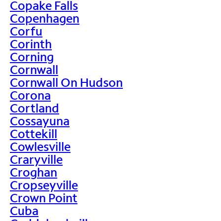
Copake Falls
Copenhagen
Corfu
Corinth
Corning
Cornwall
Cornwall On Hudson
Corona
Cortland
Cossayuna
Cottekill
Cowlesville
Craryville
Croghan
Cropseyville
Crown Point
Cuba