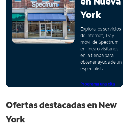
en
Nueva
Administrar
York
cuenta
Encuentra
Explora los servicios
una
de Internet, TV y
tienda
móvil de Spectrum
en línea o visítanos
en la tienda para
obtener ayuda de un
especialista.
Programa una cita
Ofertas destacadas en
New
York