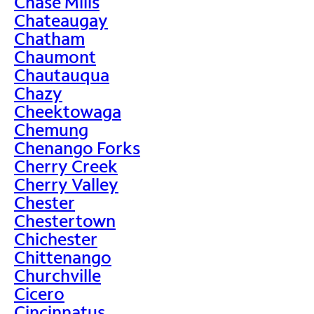
Chase Mills
Chateaugay
Chatham
Chaumont
Chautauqua
Chazy
Cheektowaga
Chemung
Chenango Forks
Cherry Creek
Cherry Valley
Chester
Chestertown
Chichester
Chittenango
Churchville
Cicero
Cincinnatus