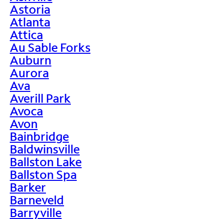
Astoria
Atlanta
Attica
Au Sable Forks
Auburn
Aurora
Ava
Averill Park
Avoca
Avon
Bainbridge
Baldwinsville
Ballston Lake
Ballston Spa
Barker
Barneveld
Barryville