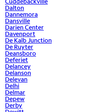
Cuddebackville
Dalton
Dannemora
Dansville
Darien Center
Davenport
De Kalb Junction
De Ruyter
Deansboro
Deferiet
Delancey
Delanson
Delevan
Delhi
Delmar
Depew
Derby
Dewitt