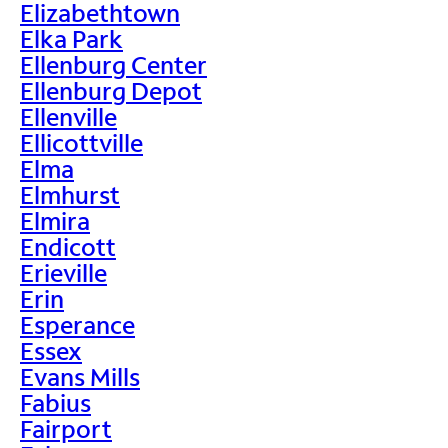
Elizabethtown
Elka Park
Ellenburg Center
Ellenburg Depot
Ellenville
Ellicottville
Elma
Elmhurst
Elmira
Endicott
Erieville
Erin
Esperance
Essex
Evans Mills
Fabius
Fairport