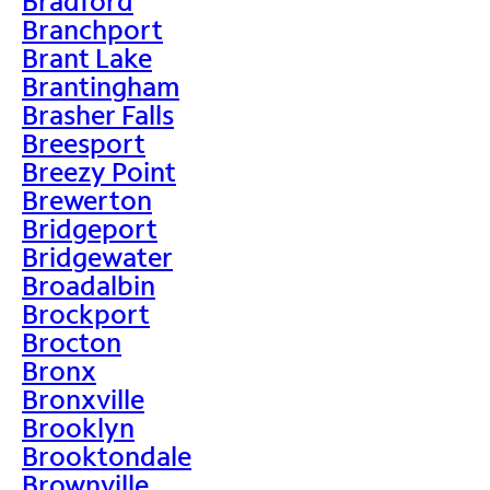
Bradford
Branchport
Brant Lake
Brantingham
Brasher Falls
Breesport
Breezy Point
Brewerton
Bridgeport
Bridgewater
Broadalbin
Brockport
Brocton
Bronx
Bronxville
Brooklyn
Brooktondale
Brownville