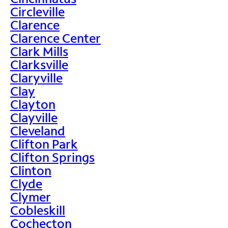
Circleville
Clarence
Clarence Center
Clark Mills
Clarksville
Claryville
Clay
Clayton
Clayville
Cleveland
Clifton Park
Clifton Springs
Clinton
Clyde
Clymer
Cobleskill
Cochecton