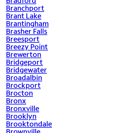
Bradford
Branchport
Brant Lake
Brantingham
Brasher Falls
Breesport
Breezy Point
Brewerton
Bridgeport
Bridgewater
Broadalbin
Brockport
Brocton
Bronx
Bronxville
Brooklyn
Brooktondale
Brownville