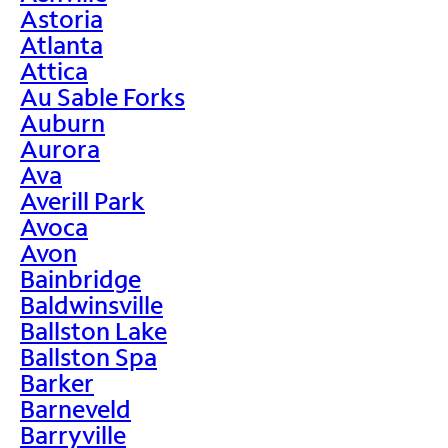
Astoria
Atlanta
Attica
Au Sable Forks
Auburn
Aurora
Ava
Averill Park
Avoca
Avon
Bainbridge
Baldwinsville
Ballston Lake
Ballston Spa
Barker
Barneveld
Barryville