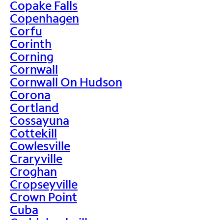
Copake Falls
Copenhagen
Corfu
Corinth
Corning
Cornwall
Cornwall On Hudson
Corona
Cortland
Cossayuna
Cottekill
Cowlesville
Craryville
Croghan
Cropseyville
Crown Point
Cuba