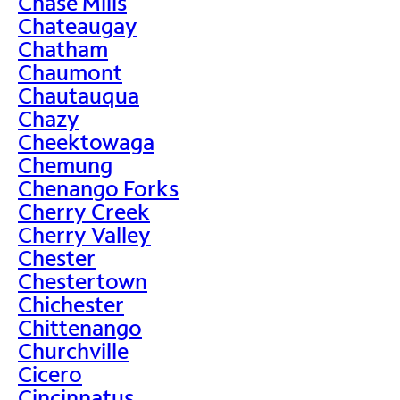
Chase Mills
Chateaugay
Chatham
Chaumont
Chautauqua
Chazy
Cheektowaga
Chemung
Chenango Forks
Cherry Creek
Cherry Valley
Chester
Chestertown
Chichester
Chittenango
Churchville
Cicero
Cincinnatus