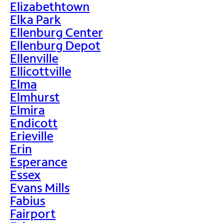
Elizabethtown
Elka Park
Ellenburg Center
Ellenburg Depot
Ellenville
Ellicottville
Elma
Elmhurst
Elmira
Endicott
Erieville
Erin
Esperance
Essex
Evans Mills
Fabius
Fairport