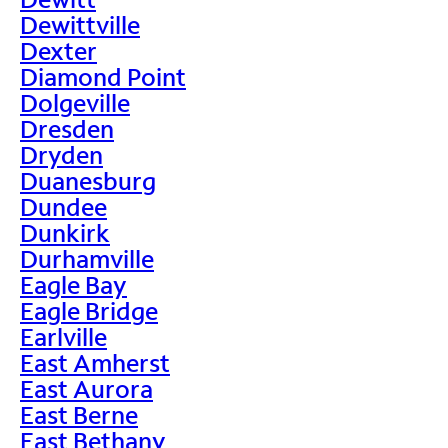
Dewittville
Dexter
Diamond Point
Dolgeville
Dresden
Dryden
Duanesburg
Dundee
Dunkirk
Durhamville
Eagle Bay
Eagle Bridge
Earlville
East Amherst
East Aurora
East Berne
East Bethany