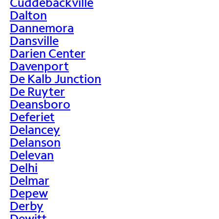
Cuddebackville
Dalton
Dannemora
Dansville
Darien Center
Davenport
De Kalb Junction
De Ruyter
Deansboro
Deferiet
Delancey
Delanson
Delevan
Delhi
Delmar
Depew
Derby
Dewitt