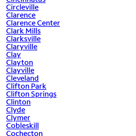
Circleville
Clarence
Clarence Center
Clark Mills
Clarksville
Claryville
Clay
Clayton
Clayville
Cleveland
Clifton Park
Clifton Springs
Clinton
Clyde
Clymer
Cobleskill
Cochecton