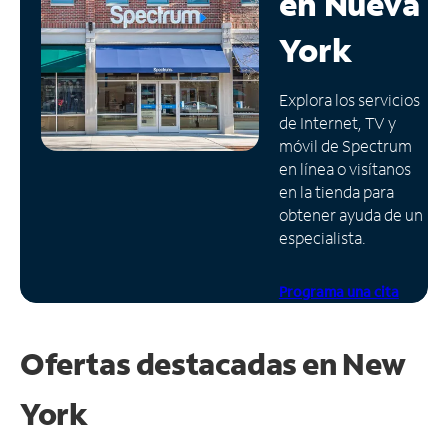
en
Nueva
Administrar
York
cuenta
Encuentra
Explora los servicios
una
de Internet, TV y
tienda
móvil de Spectrum
en línea o visítanos
en la tienda para
obtener ayuda de un
especialista.
Programa una cita
Ofertas destacadas en
New
York