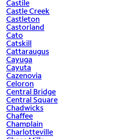
Castile
Castle Creek
Castleton
Castorland
Cato
Catskill
Cattaraugus
Cayuga
Cayuta
Cazenovia
Celoron
Central Bridge
Central Square
Chadwicks
Chaffee
Champlain
Charlotteville